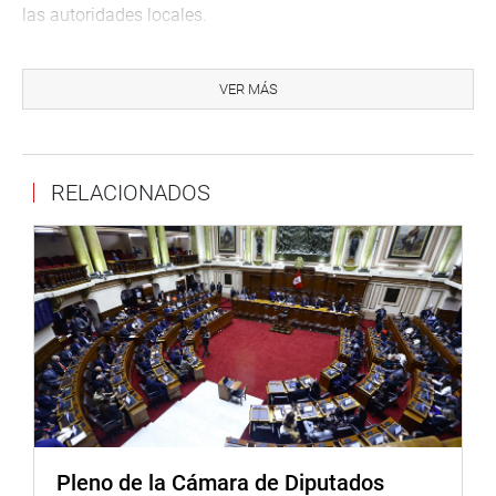
las autoridades locales.
En tanto, el parlamentario Benicio Ríos Ocsa (APP)
propuso que representantes de las empresas
VER MÁS
aseguradoras informen a la comisión los criterios para
definir el monto que permitan cubrir las pérdidas en los
cultivos afectados por las lluvias y granizadas en los
RELACIONADOS
lugares de Anta, Paruro, Chumbivilcas, entre otros, en el
departamento del Cusco.
Por otro lado, la comisión aprobó por mayoría el proyecto
de ley que extingue la deuda correspondiente a los bonos
utilizados en el Programa de Rescate Financiero
Agropecuario (RFA).
La iniciativa legislativa plantea solucionar los problemas
y riesgos que viene generando la deuda agraria a miles
pequeños agricultores y campesinos, los mismos que
fueron víctimas del fenómeno de El Niño, entre los años
Pleno de la Cámara de Diputados
1997 a 1998.