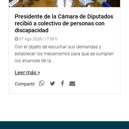
La presidenta de la Comisión de Defensa, Luciana León
(CPA), notó su preocupación respecto a que los ministros
de la gestión pasada no hayan tenido información. “Estoy
Presidente de la Cámara de Diputados
sorprendía que los ministros en la gestión pasada no
recibió a colectivo de personas con
hayan tenido información de este grupo irregular. Pediré
discapacidad
facultades de investigación al Pleno y conformar un
07 Ago 2026 | 17:50 h
grupo de trabajo para que investigue este hecho”,
Con el objeto de escuchar sus demandas y
remarcó.
establecer los mecanismos para que se cumplan
los alcances de la...
PRENSA-CONGRESO (Jarvi)
Leer más >
Puede encontrar más información en nuestra página web
y redes sociales.
Compartir
http://www.congreso.gob.pe/
Facebook:
https://www.facebook.com/congresoperu
Twitter:
https://twitter.com/congresoperu
Youtube:
http://www.youtube.com/congresoperu