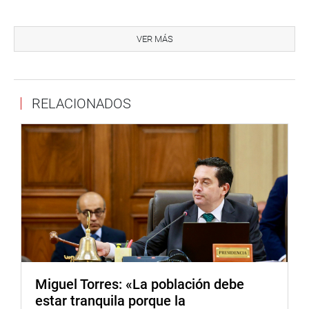
Entre las conclusiones de este grupo de trabajo, señala
que de los 20 supuestos delincuentes abatidos en los
VER MÁS
operativos, 11 no registran antecedentes delictivos o
requisitorias. Asimismo, indica que la información
contenida en los reportes de los operativos, al parecer,
RELACIONADOS
fueron falseadas a la existencia de enfrentamientos de
fuego cruzado.
El informe recomienda disponer a los agentes de
inteligencia del sector interior sean sometidos,
periódicamente, a controles anticorrupción. También,
dispone a través de la Dirección General de la PNP que
todos los planes y órdenes de operaciones se ejecuten en
el estricto cumplimiento a las disposiciones contenidas
en los mismos.
En su intervención, el parlamentario Marco Miyashiro
Miguel Torres: «La población debe
(FP), propuso que esta investigación debe llegar al más
estar tranquila porque la
alto nivel. “Hay una responsabilidad de los viceministros,