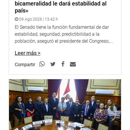
bicameralidad le dará estabilidad al
y esta investigación debe llegar a lo más alto nivel,
país»
incluyendo a los ministros y altos mandos de la PNP”,
09 Ago 2026 | 13:42 h
expresó.
El Senado tiene la función fundamental de dar
Por su parte, Clayton Galván de Fuerza Popular, criticó el
estabilidad, seguridad, predictibilidad a la
incremento del presupuesto del sector de Interior. Su
población, aseguró el presidente del Congreso,...
colega Carlos Tubino, planteó que se debe investigar
porque habría personas inocentes que han sido
Leer más >
asesinados en las operaciones.
Compartir
El legislador Jorge Del Castillo (CPA), señaló que estos
hechos deben investigarse a fondo y remarcó que la
seguridad ciudadana debe ser prioridad del sector de
Interior. “No me gusta llamarlo “escuadrón de la muerte”
porque estaríamos involucrando a la familia policial. Se
debe investigar a fondo y que no se rompa por la pita
más débil. Creo que se debe dar prioridad a la seguridad
ciudadana”, sostuvo.