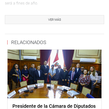
será a fines de año.
Sobre el punto de recursos humanos, se encontró a
profesionales desmotivados y desconfiados y
VER MÁS
compromisos laborales pendientes de aproximadamente
500 millones de soles, así modalidades de contrataciones
ilegales y meses impagos.
RELACIONADOS
En las intervenciones, los congresistas que usaron de la
palabra expresaron su preocupación por la deficiente
atención del servicio de salud en sus regiones y algunos
casos específicos. Por ejemplo, la congresista Luz
Salgado llamó la atención por la deficiente labor de los
médicos del SIS para atender casos de emergencia,
posición que fuera compartida luego por su colega
Vicente Zeballos.
Benicio Ríos Ocsa reveló una serie de irregularidades en
los centros de salud del Cusco y la subcontratación de
Presidente de la Cámara de Diputados
personal. Dijo que si bien apoyan la labor del INEN en