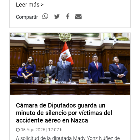
Leer más >
Informó que el próximo 14 de noviembre el Colegio
Nacional de Nuestra Señora de Guadalupe cumplirá 175
Compartir
años de fundación y la Asociación Guadalupana su 75°
aniversario, actos al que ha sido invitado el titular del
Parlamento.
La delegación visitante estuvo integrada por el
excongresista y exministro de Defensa, Marciano Rengifo;
la directora de esa institución educativa, María Isabel
Anicama; el doctor Federico Kauffmann, entre otros.
PRENSA-CONGRESO (ac)
Cámara de Diputados guarda un
minuto de silencio por víctimas del
accidente aéreo en Nazca
05 Ago 2026 | 17:07 h
A solicitud de la diputada Mady Yonz Núñez de