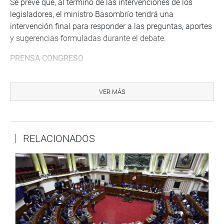
Se prevé que, al término de las intervenciones de los
legisladores, el ministro Basombrío tendrá una
intervención final para responder a las preguntas, aportes
y sugerencias formuladas durante el debate.
PRENSA CONGRESO
Puede encontrar más información en nuestra página web
y redes sociales.
VER MÁS
http://www.congreso.gob.pe/
Facebook:
https://www.facebook.com/congresoperu
RELACIONADOS
Twitter:
https://twitter.com/congresoperu
Youtube:
http://www.youtube.com/congresoperu
Soundcloud:
https://soundcloud.com/radiocongreso