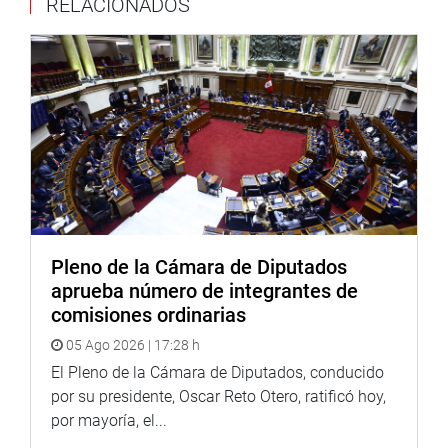
RELACIONADOS
Emprendimiento; quienes expusieron sus experiencias y
aportes en este campo.
Al final del encuentro, se dieron a conocer algunas
conclusiones y recomendaciones para mejorar la labor de
emprendimiento que vienen realizando las mujeres
lideresas vinculadas al desarrollo y emprendimiento en
las micro, pequeñas y medianas empresas que son el
soporte en gran parte de la economía peruana en tiempos
de crisis.
De igual forma, la lucha constante que se desarrolla a
Pleno de la Cámara de Diputados
diario contra la violencia hacia la mujer y la familia en el
aprueba número de integrantes de
campo laboral, mejora de capacidades, meritocracia y
comisiones ordinarias
más oportunidades, entré otros temas vinculados al
05 Ago 2026 | 17:28 h
mundo empresarial y social de mujeres líderes en nuestro
país.
El Pleno de la Cámara de Diputados, conducido
por su presidente, Oscar Reto Otero, ratificó hoy,
También participaron la congresista Flor Pablo Medina,
por mayoría, el...
María Isabel León, presidenta de la Confiep; Cayetana