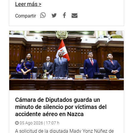
Aljovín, ex ministra de Estado y representante de gremios
Leer más >
pesqueros; y Ángela Flores, representante de Alafarpe.
Compartir
Además, la presidenta del Instituto Peruano de Acción
Empresarial – IPAE, Elena Conterno Martinelli, quien
expuso el tema “Promoción de Equidad de Género en las
Empresas”; y Ana María Choquehuanca, presidenta de la
Asociación de Gremios de la Pequeña Empresa en el
Perú”, quien abordó la temática “Mujer MYPE: Avances y
Perspectivas”.
OFICINA DE COMUNICACIONES
Cámara de Diputados guarda un
minuto de silencio por víctimas del
accidente aéreo en Nazca
05 Ago 2026 | 17:07 h
A solicitud de la diputada Mady Yonz Núñez de