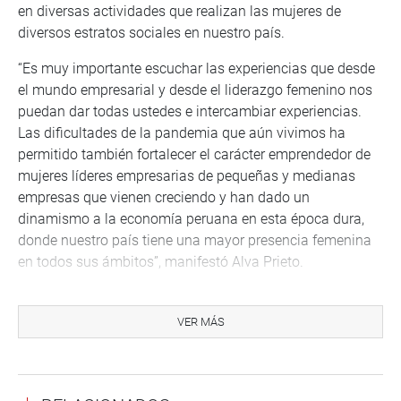
en diversas actividades que realizan las mujeres de
diversos estratos sociales en nuestro país.
“Es muy importante escuchar las experiencias que desde
el mundo empresarial y desde el liderazgo femenino nos
puedan dar todas ustedes e intercambiar experiencias.
Las dificultades de la pandemia que aún vivimos ha
permitido también fortalecer el carácter emprendedor de
mujeres líderes empresarias de pequeñas y medianas
empresas que vienen creciendo y han dado un
dinamismo a la economía peruana en esta época dura,
donde nuestro país tiene una mayor presencia femenina
en todos sus ámbitos”, manifestó Alva Prieto.
En la reunión participaron Rosario del Pozo, de la
Asociación de Mujeres de mi Barrio; Ana Fuentes, de la
VER MÁS
Red de Mujeres Productoras de San Juan de Lurigancho;
Aurelia Gavidia de la red empresarial “Empodérate y
Aprende”; Jessica Soto, de la Red de Mujeres Lideresas en