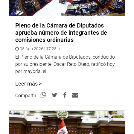
El Grupo Parlamentario de La Libertad está integrado por
Carlos Alva Rojas (AP), Diego Bazán Calderón (Avanza
País), Víctor Flores Ruiz (FP), Magaly Ruiz Rodríguez
Pleno de la Cámara de Diputados
(APP), Luis Kamiche Morante (PL), Héctor Acuña Peralta
aprueba número de integrantes de
(APP) y Juan Burgos Oliveros (Avanza País).
comisiones ordinarias
Como primer coordinador del grupo ha sido nombrado
05 Ago 2026 | 17:28 h
Carlos Alva Rojas (AP), quien señaló que junto con sus
colegas tienen “una sola visión, la de cada día hacer
El Pleno de la Cámara de Diputados, conducido
mucho más por nuestra región”.
por su presidente, Oscar Reto Otero, ratificó hoy,
por mayoría, el...
“Queremos la gobernabilidad y creemos que en el Estado
debe existir equilibrio de poderes”, remarcó.
Leer más >
Por su parte, Víctor Flores Ruiz (FP) indicó que “si la
Compartir
población pone en nuestras manos (la tarea de)
representarlos, eso es lo que hay que hacer: dinamizar los
proyectos en favor de la región”.
Nuestro compromiso tiene una agenda, continuó, y tiene