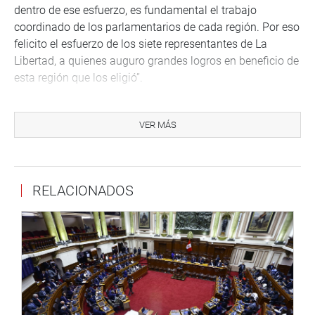
dentro de ese esfuerzo, es fundamental el trabajo
coordinado de los parlamentarios de cada región. Por eso
felicito el esfuerzo de los siete representantes de La
Libertad, a quienes auguro grandes logros en beneficio de
esta región que los eligió”.
Asimismo, no perdió la oportunidad de relacionar a los
representantes legislativos con los grandes intelectuales
VER MÁS
y políticos que en ella nacieron. Recordó la trascendencia
del denominado Grupo Norte, una continuación
macroregional del Movimiento Colónida de Abraham
RELACIONADOS
Valdelomar.
“Ese Grupo Norte, en el que destacaron César Vallejo,
Alcides Spelucín, Antenor Orrego, José Eulogio Garrido y
el mismo Víctor Raúl Haya de la Torre, es el antecedente
del esfuerzo multidisciplinario y variopinto que ustedes
representan para seguir dándole al Perú el brillo especial
que siempre le dio el norte”, detalló.