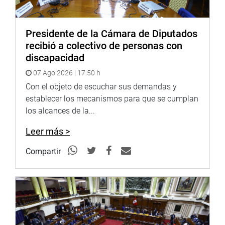
También han confirmado su asistencia Saber Chowdhury,
presidente de la UIP; Amal Al Qubaisi, presidenta del
Consejo Nacional de la Federación (UAE), y Valentina
Presidente de la Cámara de Diputados
Matvienko, Presidenta del Consejo de la Federación
recibió a colectivo de personas con
(Federación de Rusia), y otras personalidades.
discapacidad
07 Ago 2026 | 17:50 h
Con el objeto de escuchar sus demandas y
PRENSA-CONGRESO
establecer los mecanismos para que se cumplan
los alcances de la...
Leer más >
Compartir