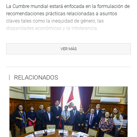
La Cumbre mundial estará enfocada en la formulación de
recomendaciones prácticas relacionadas a asuntos
claves tales como la inequidad de género, las
disparidades económicas y la intolerancia
La titular del Parlamento peruano será expositora el lunes
12 en la sesión ‘Unidos para promover la paz y la
VER MÁS
seguridad’, junto a sus pares de Letonia, Namibia y Serbia,
Ināra Mūrniece, Margaret Mensah-Williams y Maja
Gojković, respectivamente. También participará la
RELACIONADOS
vicepresidenta del Senado de Bélgica, Olga Zrihen.
Además se abordarán temas como ‘Reimaginar el futuro:
Las megatendencias configuran nuestro mundo’, ‘Unidos
a fin de asegurar la prosperidad económica para las
generaciones futuras’, ‘Unidos para proteger la salud del
planeta’, ‘La dinámica cambiante de la comunicación
política’, entre otros.