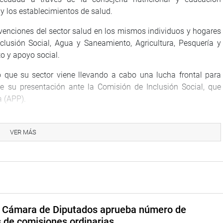
 y los establecimientos de salud.
rvenciones del sector salud en los mismos individuos y hogares
clusión Social, Agua y Saneamiento, Agricultura, Pesquería y
to y apoyo social.
ló que su sector viene llevando a cabo una lucha frontal para
te su presentación ante la Comisión de Inclusión Social, que
a (APP).
er la nutrición infantil, reducir la anemia y la desnutrición
o al control de su salud y a su vacunación completa a nivel
VER MÁS
 de los niños y niñas de 6 a 36 meses de edad, siendo más
tor en el que 6 de cada 10 niños presenta anemia. Estamos en
stó la titular del Minsa, Silvia Pessah.
e del desarrollo humano y medio fundamental para alcanzar el
ncorpora a la nutrición en la agenda política del país como un
a Cámara de Diputados aprueba número de
le. De igual forma, reiteró que la presencia de anemia motiva
s de comisiones ordinarias
 niveles de salud, ya que sus consecuencias repercuten