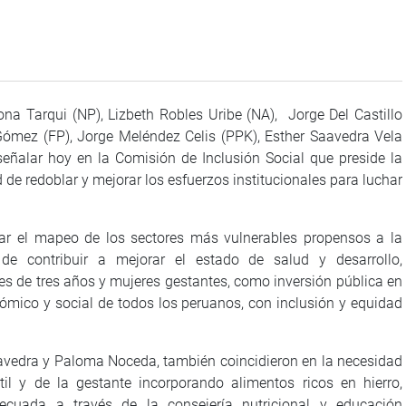
na Tarqui (NP), Lizbeth Robles Uribe (NA), Jorge Del Castillo
ómez (FP), Jorge Meléndez Celis (PPK), Esther Saavedra Vela
 señalar hoy en la Comisión de Inclusión Social que preside la
de redoblar y mejorar los esfuerzos institucionales para luchar
zar el mapeo de los sectores más vulnerables propensos a la
e contribuir a mejorar el estado de salud y desarrollo,
res de tres años y mujeres gestantes, como inversión pública en
nómico y social de todos los peruanos, con inclusión y equidad
avedra y Paloma Noceda, también coincidieron en la necesidad
til y de la gestante incorporando alimentos ricos en hierro,
decuada a través de la consejería nutricional y educación