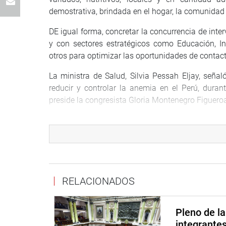
demostrativa, brindada en el hogar, la comunidad
DE igual forma, concretar la concurrencia de inte
y con sectores estratégicos como Educación, In
otros para optimizar las oportunidades de contac
La ministra de Salud, Silvia Pessah Eljay, seña
reducir y controlar la anemia en el Perú, duran
preside la congresista Gloria Montenegro Figuero
“El Gobierno Peruano se ha comprometido a proteg
crónica infantil, y que todo niño tenga acces
nacional. La anemia infantil afecta al 43.6%
prevalente entre los niños de 6 a 18 meses, sec
constante lucha para erradicar este hecho”, manife
RELACIONADOS
Refirió que la salud es condición indispensabl
bienestar individual y colectivo, situación que i
Pleno de l
factor determinante para el desarrollo sostenib
integrante
mucha preocupación en todos los ámbitos y