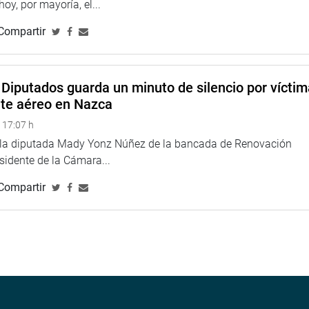
 hoy, por mayoría, el...
na web y redes sociales.
Compartir
u
Diputados guarda un minuto de silencio por vícti
nte aéreo en Nazca
 17:07 h
e la diputada Mady Yonz Núñez de la bancada de Renovación
o
esidente de la Cámara...
Compartir