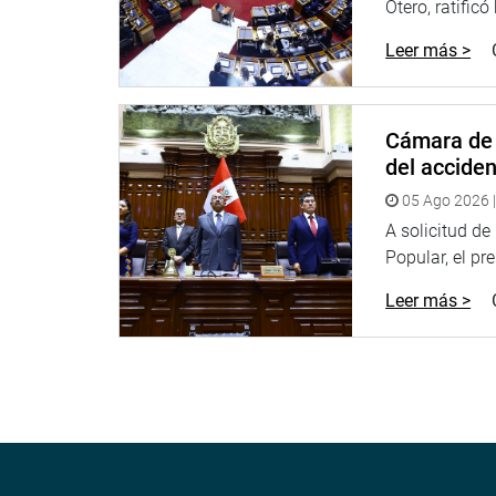
Otero, ratificó
Puede encontrar más información en nuestra pági
Leer más >
www.congreso.gob.pe
Facebook:https:
www.facebook.com/congresoper
Cámara de 
Twitter:
www.twitter.com/congresoperu
del accide
Youtube:
www.youtube.com/congresoperu
05 Ago 2026 |
A solicitud d
Soundcloud:
www.soundcloud.com/radiocongres
Popular, el pr
Leer más >