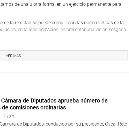
ntamos de una u otra forma, en un ejercicio permanente para
ce de la realidad se puede cumplir con las normas éticas de la
ulación, en la ideologización, en presentar una visión sesgada
stén dispuestos a debatir sobre ellos mismos para brindar un
ra de recibir informaciones para tomar decisiones
VER MÁS
dente del Congreso anunció la realización del II Seminario
unio, para seguir debatiendo acerca de los problemas y los
daron en el tintero”.
encias presentadas en el Primer Seminario Internacional, por
a Cámara de Diputados aprueba número de
lica, lo que permitirá que los interesados tengan acceso a los
s de comisiones ordinarias
 17:28 h
a Cámara de Diputados, conducido por su presidente, Oscar Reto