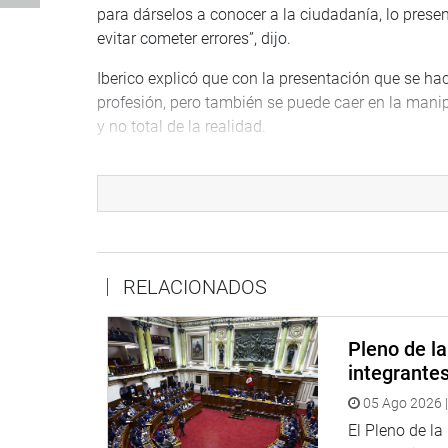
para dárselos a conocer a la ciudadanía, lo prese
evitar cometer errores”, dijo.
Iberico explicó que con la presentación que se ha
profesión, pero también se puede caer en la manip
y no total de la realidad.
Por ello, saludó el hecho de que los periodistas e
mejor servicio a la ciudadanía, que está a la espe
permanentemente.
Tras saludar la calidad de las ponencias, el presi
Internacional que se llevará a cabo en el mes de j
RELACIONADOS
retos de la profesión, pues muchos asuntos se “que
Iberico anunció también la publicación de las pon
Pleno de l
parte del Fondo Editorial del Congreso de la Repúb
integrante
informes que se presentaron.
05 Ago 2026 |
PRENSA-CONGRESO*
El Pleno de l