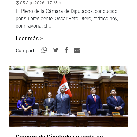
05 Ago 2026 | 17:28 h
Por otra parte, en el marco de la investigación de los
El Pleno de la Cámara de Diputados, conducido
posibles actos de corrupción en los que habría podido
por su presidente, Oscar Reto Otero, ratificó hoy,
incurrir el ex consejero presidencial en materia de salud,
por mayoría, el...
Carlos Moreno, se invitaron a Miguel Sifuentes, Julio
Acosta y a Samantha Mendoza Rueda.
Leer más >
Sifuentes aseguró que grabó a Moreno impulsado “por
Compartir
sus principios éticos y morales, y además por no concebir
el hecho de que se estaba poniendo en juego el dinero de
una organización que está al servicio del pueblo”. (jon)
PRENSA-CONGRESO