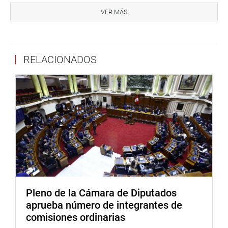
el hecho”. Adelantó que la bancada de Acción Popular
VER MÁS
presentará una moción ante el Pleno solicitando a la FAO
la revocatoria del nombramiento de Nadine Heredia como
directora de enlace de esa institución integrante de la
RELACIONADOS
Organización de las Naciones Unidas (ONU).
Héctor Becerril consideró necesario averiguar si Nadine
Heredia ha cambiado la dirección de su domicilio para
radicar en Ginebra. Esto para certificar si cumple con la
obligación de firmar la permanencia en el Poder Judicial.
OSCAR LÓPEZ MENESES
En otro momento de la sesión, el testigo Óscar López
Meneses se presentó ante la Comisión de Fiscalización
que investiga los presuntos delitos de usurpación de
Pleno de la Cámara de Diputados
Nadine Heredia, y reiteró que la ex primera dama «hacía lo
aprueba número de integrantes de
que quería» durante el gobierno de Ollanta Humala,
comisiones ordinarias
hechos que son conocidos por todo el Perú.