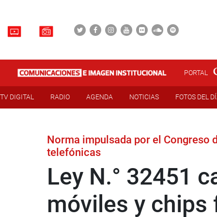
PORTAL
TV DIGITAL
RADIO
AGENDA
NOTICIAS
FOTOS DEL D
Norma impulsada por el Congreso de
telefónicas
Ley N.° 32451 ca
móviles y chips 