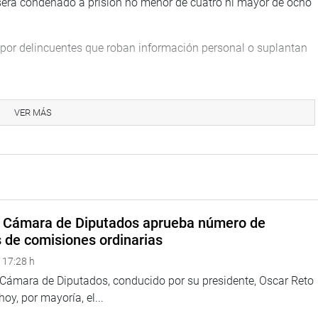
 será condenado a prisión no menor de cuatro ni mayor de ocho
a por delincuentes que roban información personal o suplantan
VER MÁS
ativo 635, fue modificado para castigar la posesión, venta o
estos chips, puede recibir una pena de entre cinco y nueve años
rá de cuatro a ocho años.
a Cámara de Diputados aprueba número de
ales que venden “chips fantasmas” usados por bandas
s de comisiones ordinarias
 17:28 h
a Cámara de Diputados, conducido por su presidente, Oscar Reto
 hoy, por mayoría, el...
 Decreto Legislativo 635, que prohíbe la comercialización