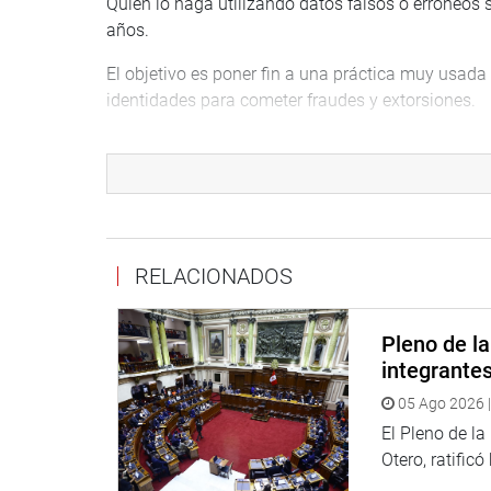
Quien lo haga utilizando datos falsos o erróneos
años.
El objetivo es poner fin a una práctica muy usad
identidades para cometer fraudes y extorsiones.
POSESIÓN ILEGAL DE SIM CARDS
El artículo 222-B del Código Penal, Decreto Legisl
distribución de SIM cards activadas ilegalmente.
Si una persona vende o facilita la adquisición de 
de cárcel.
RELACIONADOS
Si solo posee o compra una SIM ilegal, la pena se
Pleno de l
Esta medida busca desmantelar las redes crimin
integrante
dedicadas a estafas telefónicas.
05 Ago 2026 |
VENTA AMBULATORIA DE SERVICIOS MÓVILES
El Pleno de l
Otero, ratificó
También agrega el artículo 272-B al Código Penal,