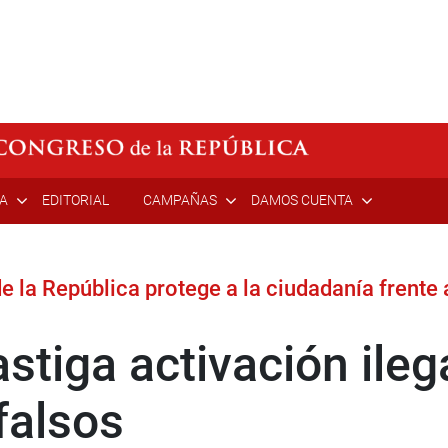
ÍA
EDITORIAL
CAMPAÑAS
DAMOS CUENTA
 la República protege a la ciudadanía frente 
stiga activación ileg
falsos