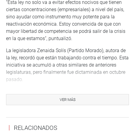
“Esta ley no solo va a evitar efectos nocivos que tienen
ciertas concentraciones (empresariales) a nivel del país,
sino ayudar como instrumento muy potente para la
reactivación económica. Estoy convencida de que con
mayor libertad de competencia se podrá salir de la crisis
en la que estamos”, puntualizó.
La legisladora Zenaida Solís (Partido Morado), autora de
la ley, recordó que están trabajando contra el tiempo. Esta
iniciativa se acumuló a otras similares de anteriores
legislaturas, pero finalmente fue dictaminada en octubre
pasado.
“No tenemos tiempo, este Congreso necesita asegurar
que esta ley entre en vigencia ahora o quizás nunca, debe
VER MÁS
entrar en vigencia ahora cuando todos los agentes del
Legislativo y Ejecutivo estamos alineados por la
necesidad del país”, dijo.
RELACIONADOS
ARCHIVAN DECRETO DE URGENCIA 013-2019