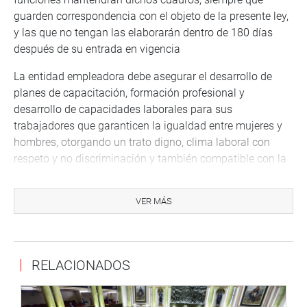
guarden correspondencia con el objeto de la presente ley,
y las que no tengan las elaborarán dentro de 180 días
después de su entrada en vigencia
La entidad empleadora debe asegurar el desarrollo de
planes de capacitación, formación profesional y
desarrollo de capacidades laborales para sus
trabajadores que garanticen la igualdad entre mujeres y
hombres, otorgando un trato digno, clima laboral con
respeto y no discriminación y también compatible con la
vida personal y familiar.
Las condiciones de trabajo en el ámbito público y privado,
VER MÁS
garantizan particularmente la prevención y sanción del
hostigamiento sexual; para estos casos se aplica las
medidas establecidas en la Ley 27942, Ley de Prevención
RELACIONADOS
y Sanción del Hostigamiento Sexual.
Protección laboral a embarazadas.