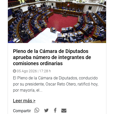
Las entidades empleadoras están prohibidas de efectuar
despido y/o no renovación de contrato por motivos
vinculados con la condición del embarazo o el período de
lactancia, en el marco de lo previsto en el Convenio OIT
183 sobre protección de la maternidad.
La Ley 30709 modifica artículos de la Ley 26772, referido
a la materia, puntualizando que “se entiende por
discriminación, la anulación o alteración de la igualdad
Pleno de la Cámara de Diputados
de oportunidades o de trato, en los requerimientos de
aprueba número de integrantes de
personal, a los requisitos para acceder a centros de
comisiones ordinarias
educación, formación técnica y profesional, que
05 Ago 2026 | 17:28 h
impliquen un trato diferenciado basado en motivos de
El Pleno de la Cámara de Diputados, conducido
raza, sexo, religión, opinión, origen social, condición
por su presidente, Oscar Reto Otero, ratificó hoy,
económica, estado civil, edad o de cualquier índole”.
por mayoría, el...
Obligación de los empleadores
Leer más >
También se establece que los empleadores están
obligados a informar a sus trabajadores la política
Compartir