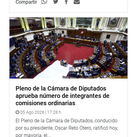
Compartir
En otro momento, el presidente Luis Iberico invocó
a sus colegas parlamentarios a asistir a las sesiones
plenarias y de las diferentes comisiones ordinarias del
Parlamento, pese a que se está en una época de
campaña electoral.
“Yo espero que vengan mis colegas. Estoy seguro
de su responsabilidad, porque primero es nuestro trabajo
en el Congreso de la República”, anotó.
Iberico Núñez afirmó que no tiene conocimiento del
número de licencias presentadas hasta el momento, pero
Pleno de la Cámara de Diputados
confió en que estas no sean muchas y que estén bien
aprueba número de integrantes de
justificadas.
comisiones ordinarias
“Quiero recordarles que cuando un congresista no asiste y
05 Ago 2026 | 17:28 h
no ha justificado su ausencia, se procede a descontar su
El Pleno de la Cámara de Diputados, conducido
sueldo. Pero eso no debe ser motivo para asistir, sino la
por su presidente, Oscar Reto Otero, ratificó hoy,
responsabilidad que tiene frente al país”, puntualizó
por mayoría, el...