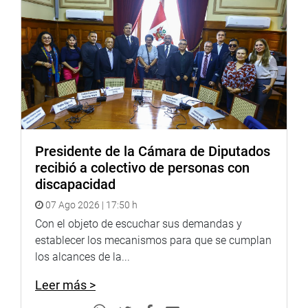
tecnológicos, solicitado también por el ministro de
Educación, Jaime Saavedra.
“Se trata de dar incentivos para que los jóvenes
sigan carreras tecnológicas, que son más cortas, donde
hay más puestos de trabajo y están mejores
remuneradas”, explicó.
Agregó que otro incentivo es que los jóvenes
Presidente de la Cámara de Diputados
puedan insertarse a una carrera universitaria a través de
recibió a colectivo de personas con
cursos convalidados.
discapacidad
“Es decir, el sueño del título universitario no se pierde
07 Ago 2026 | 17:50 h
necesariamente por seguir una carrera técnica”, indicó.
Con el objeto de escuchar sus demandas y
establecer los mecanismos para que se cumplan
los alcances de la...
Leer más >
INVOCACIÓN