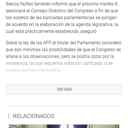
Iberico Núñez también informó que el próximo martes 8
sesionará el Consejo Directivo del Congreso a fin de que
los voceros de las bancadas parlamentarias se pongan
de acuerdo en la elaboración de la agenda legislativa, la
cual está prácticamente establecida, aseguró
Sobre la ley de las AFP, el titular del Parlamento consideró
que son mínimas las posibilidades de que el Congreso se
allane a las observaciones, pero se podría optar por la
insistencia, la cual requeriría votación calificada, o se
busque puntos intermedios.
“Los aportantes están sintiendo que hay mucho abuso
por parte del sistema previsional actual y que tiene que
VER MÁS
cambiar muchas cosas para que ellos sean los grandes
beneficiarios”, agregó.
El presidente del Congreso indicó que otro tema que será
RELACIONADOS
abordado con prioridad por su importancia para los
jóvenes del país es la ley de institutos superiores