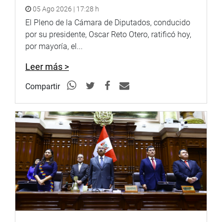
comisarias El Alambre y Buenos Aires de Trujillo.
05 Ago 2026 | 17:28 h
El Pleno de la Cámara de Diputados, conducido
Por su parte, el congresista Juan Burgos Oliveros (UyD),
por su presidente, Oscar Reto Otero, ratificó hoy,
se reunió con los profesores y trabajadores de la
por mayoría, el...
Universidad Nacional de Trujillo, quienes buscan una
solución a sus petitorios presentados a la Comisión de
Leer más >
Presupuesto y Cuenta General de la República.
Compartir