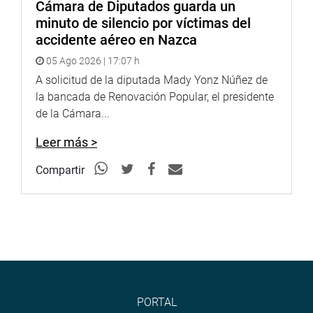
Cámara de Diputados guarda un
minuto de silencio por víctimas del
En este sentido, el legislador propuso la iniciativa de
accidente aéreo en Nazca
plantear un proyecto de ley que atienda parte de sus
05 Ago 2026 | 17:07 h
demandas.
A solicitud de la diputada Mady Yonz Núñez de
En otro momento, saludó las gestiones de nuevas
la bancada de Renovación Popular, el presidente
iniciativas educativas con propuestas de alto valor en
de la Cámara...
beneficio de los estudiantes. Por ello otorgó un
Leer más >
reconocimiento al Colegio Claretiano de Trujillo y a su
director por la gran labor educativa que realizan en
Compartir
beneficio de cientos de niños y jóvenes.
OFICINA DE COMUNICACIONES E IMAGEN
INSTITUCIONAL
PORTAL