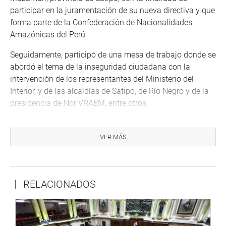
participar en la juramentación de su nueva directiva y que
forma parte de la Confederación de Nacionalidades
Amazónicas del Perú.
Seguidamente, participó de una mesa de trabajo donde se
abordó el tema de la inseguridad ciudadana con la
intervención de los representantes del Ministerio del
Interior, y de las alcaldías de Satipo, de Río Negro y de la
presidencia de Nor VRAEM, entre otros.
Mientras tanto, la congresista Milagros Rivas visitó la
Institución Educativas 20925, el colegio Dionisio Manco
VER MÁS
Campos y Asunción Ocho, ubicados en los distritos de
Chilca e Imperial, respectivamente, para comprobar el
estado en que se encuentran sus aulas y servicios
RELACIONADOS
sanitarios.
En Huaraz, el congresista Elías Varas, visitó el Hospital
Víctor Ramos Guardia para conocer las condiciones de la