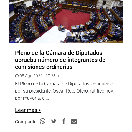
atención al paciente. El director del nosocomio, Juan
Herrera, pidió que el área de neonatología requiere
incubadoras, y reveló que al personal de salud y
administrativo se les adeuda tres meses de
remuneraciones. Luego, recorrió la Institución Educativa
Apostol Santiago donde recogió el reclamo de los padres
de familia para mejorar su infraestructura.
Pleno de la Cámara de Diputados
En la región Huancavelica, el legislador Alfredo Pariona
aprueba número de integrantes de
Sinche, participó del IV Encuentro con Organizaciones de
comisiones ordinarias
la Sociedad Civil de esa región y fue la oportunidad para
05 Ago 2026 | 17:28 h
exponer los requerimientos en los sectores de agricultura,
trabajo, educación y salud.
El Pleno de la Cámara de Diputados, conducido
por su presidente, Oscar Reto Otero, ratificó hoy,
Por su parte, el congresista Germán Tacuri Valdivia, visitó
por mayoría, el...
al Centro Comercial de Artesanos de Huamanga
(Ayacucho) para conocer sus requerimientos, y luego
Leer más >
participó en un foro regional para la masificación del gas
Compartir
natural.