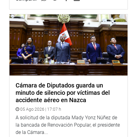
OFICINA DE COMUNICACIONES E IMAGEN
INSTITUCIONAL
Cámara de Diputados guarda un
minuto de silencio por víctimas del
accidente aéreo en Nazca
05 Ago 2026 | 17:07 h
A solicitud de la diputada Mady Yonz Núñez de
la bancada de Renovación Popular, el presidente
de la Cámara...