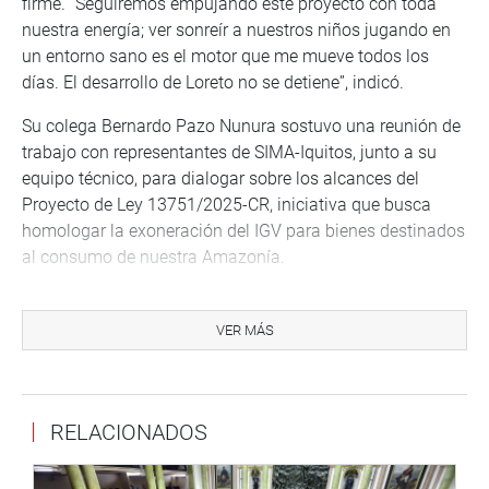
firme. “Seguiremos empujando este proyecto con toda
nuestra energía; ver sonreír a nuestros niños jugando en
un entorno sano es el motor que me mueve todos los
días. El desarrollo de Loreto no se detiene”, indicó.
Su colega Bernardo Pazo Nunura sostuvo una reunión de
trabajo con representantes de SIMA-Iquitos, junto a su
equipo técnico, para dialogar sobre los alcances del
Proyecto de Ley 13751/2025-CR, iniciativa que busca
homologar la exoneración del IGV para bienes destinados
al consumo de nuestra Amazonía.
“Esta propuesta permitirá impulsar el desarrollo
económico de Loreto, fortalecer la competitividad y
VER MÁS
facilitar el acceso a bienes esenciales para miles de
familias amazónicas. Agradezco la apertura y las
valiosas recomendaciones técnicas brindadas por los
RELACIONADOS
representantes del SIMA, las cuales contribuirán a
fortalecer esta iniciativa legislativa en beneficio de toda la
Amazonía peruana”, señaló.