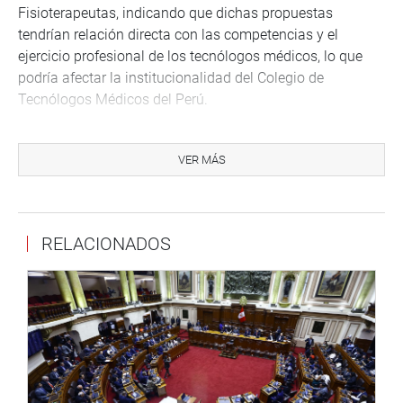
Fisioterapeutas, indicando que dichas propuestas
tendrían relación directa con las competencias y el
ejercicio profesional de los tecnólogos médicos, lo que
podría afectar la institucionalidad del Colegio de
Tecnólogos Médicos del Perú.
Por su parte, el congresista Isaac Mita reafirmó su
compromiso de escuchar las preocupaciones de los
VER MÁS
distintos sectores profesionales y de promover espacios
de diálogo técnico que contribuyan al fortalecimiento del
sistema de salud y a la construcción de decisiones
RELACIONADOS
legislativas responsables y consensuadas.