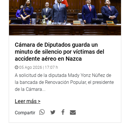
objetivo de dialogar sobre la implementación de la Ley
N.º 32013, que declara de interés nacional la creación del
Parque Científico Tecnológico del departamento de San
Martín.
Dicha iniciativa busca articular empresa, Estado y
Cámara de Diputados guarda un
universidad, fortaleciendo la investigación, la innovación
minuto de silencio por víctimas del
tecnológica y el valor agregado a las potencialidades
accidente aéreo en Nazca
productivas regionales para mejorar la competitividad y el
desarrollo sostenible de San Martín.
05 Ago 2026 | 17:07 h
A solicitud de la diputada Mady Yonz Núñez de
“Nuestro compromiso es claro: seguir impulsando
la bancada de Renovación Popular, el presidente
proyectos de inversión que fortalezcan el desarrollo
de la Cámara...
científico, tecnológico e industrial de nuestras regiones.
Porque el progreso del Perú también nace desde la
Leer más >
academia, la innovación y el conocimiento”, expresó Cruz
Compartir
Mamani.
OFICINA DE COMUNICACIONES E IMAGEN