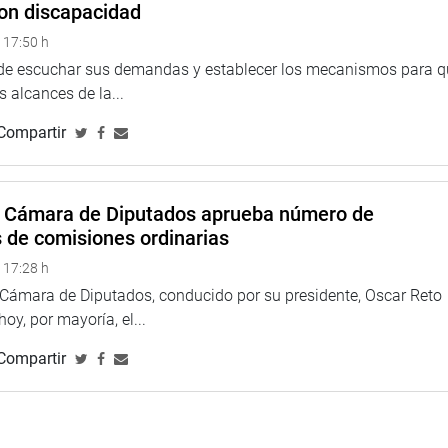
on discapacidad
 17:50 h
 de escuchar sus demandas y establecer los mecanismos para 
 alcances de la...
Compartir
a Cámara de Diputados aprueba número de
s de comisiones ordinarias
as instalaciones del gobierno regional, y se reunió con la
 17:28 h
ios, para evaluar las “necesidades de inversión para el
a Cámara de Diputados, conducido por su presidente, Oscar Reto
”.
 hoy, por mayoría, el...
Compartir