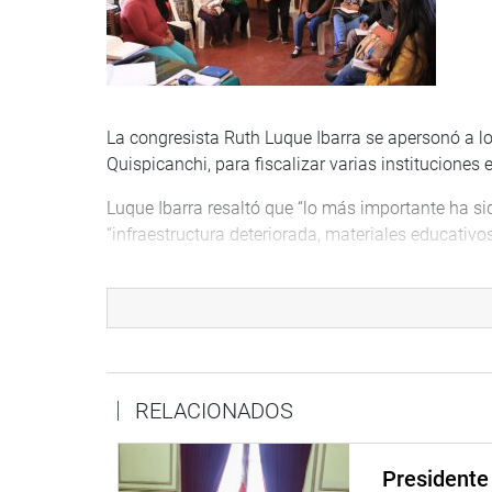
La congresista Ruth Luque Ibarra se apersonó a loc
Quispicanchi, para fiscalizar varias institucione
Luque Ibarra resaltó que “lo más importante ha si
“infraestructura deteriorada, materiales educativo
La oportunidad fue aprovechada para saludar y rec
aniversario de creación política, “tierra del hér
Bernales (La Mariscala)”.
De inmediato, se trasladó a la comunidad de Jull
Ausangate. Hoy las heladas y friaje han iniciado c
RELACIONADOS
procese en chuño o moraya”.
LIMA
Presidente 