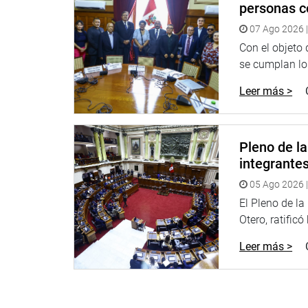
personas c
07 Ago 2026 |
Con el objeto
se cumplan los
Leer más >
Pleno de l
integrante
El parlamentario Roberto Sánchez Palomino visitó l
05 Ago 2026 |
gobernadora, Rosa Vásquez, consejeros y funcionar
El Pleno de l
crecimiento económico y social de la Región Lima
Otero, ratificó
Leer más >