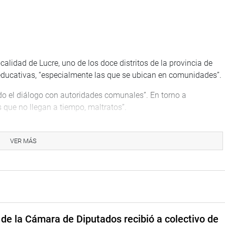
alidad de Lucre, uno de los doce distritos de la provincia de
s educativas, “especialmente las que se ubican en comunidades”.
do el diálogo con autoridades comunales”. En torno a
s que no llegan a tiempo, maltratos”.
onocer a los pobladores que, hoy 1 de junio, celebran el 82
oe Mariano Santos Mateos y su heroína Francisca Zubiaga y
VER MÁS
icunca, en Ocongate, en donde se detuvo para “agradecer al apu
on fuerza; la población ya extiende la papa, para que se
de la Cámara de Diputados recibió a colectivo de