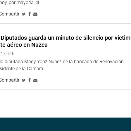
 hoy, por mayoría, el...
visitó el distrito de Quiruvilca, ubicado en la provincia de
Compartir
en la inauguración y la puesta en funcionamiento de una
tecedora de este importante elemento para la población
Diputados guarda un minuto de silencio por vícti
nte aéreo en Nazca
 17:07 h
e la diputada Mady Yonz Núñez de la bancada de Renovación
esidente de la Cámara...
Compartir
ad, Manuel Llempén Coronel, Magaly Ruiz fue la encargada de
lada en Santiago de Chuco.
ue los santiaguinos cuenten con un segundo pulmón para poder