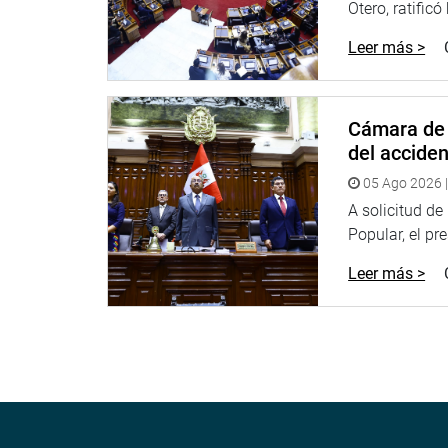
Otero, ratificó
Por su parte, la congresista Magaly Ruiz Rodríguez 
Leer más >
Santiago de Chuco, con el objetivo de participar 
moderna planta de oxígeno que servirá como abas
santiaguina.
Cámara de 
del accide
05 Ago 2026 |
A solicitud d
Popular, el pr
Leer más >
Acompañada del gobernador regional de La Libert
dar por inaugurada esta planta, la segunda insta
Para la legisladora es importante y necesario q