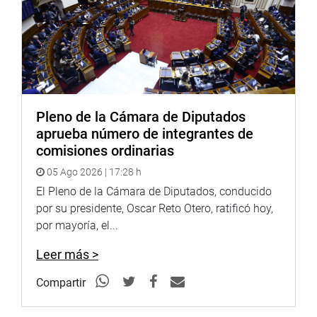
28 de Julio en Ventanilla.
“Les molesta que estemos acá haciendo nuestro trabajo.
Habiendo tanta delincuencia en el Callao, nos detienen
por cumplir con nuestra tarea parlamentaria. Esto es lo
que pasa cuando se trabaja bien por el Callao”, expresó
con indignación.
Pleno de la Cámara de Diputados
CAJAMARCA
aprueba número de integrantes de
comisiones ordinarias
Entretanto, el legislador Hans Troyes Delgado se reunió
05 Ago 2026 | 17:28 h
con el director de EsSalud de Chota, Saúl Rimarachín
Tarrillo, con quien conversó sobre el avance de la
El Pleno de la Cámara de Diputados, conducido
construcción del hospital modular de Chota.
por su presidente, Oscar Reto Otero, ratificó hoy,
por mayoría, el...
Ese nosocomio estará destinado a la atención de
pacientes con COVID-19, así como a los ciudadanos de
Leer más >
esa jurisdicción.
Compartir