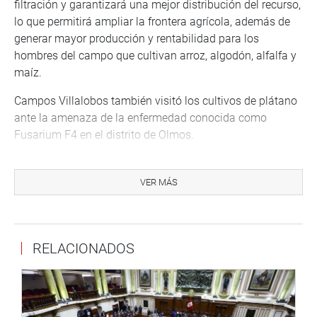
filtración y garantizará una mejor distribución del recurso,
lo que permitirá ampliar la frontera agrícola, además de
generar mayor producción y rentabilidad para los
hombres del campo que cultivan arroz, algodón, alfalfa y
maíz.
Campos Villalobos también visitó los cultivos de plátano
ante la amenaza de la enfermedad conocida como
Fusarium F4 en el distrito de Olmos.
CALLAO
VER MÁS
Por su lado, el congresista por el Callao, Paul García
Oviedo, denunció que integrantes del serenazgo de la
Municipalidad de Ventanilla persiguieron a su unidad
móvil y lo interceptaron sin respetar, ya que estaban
RELACIONADOS
interfiriendo su labor congresal.
El legislador se dirigía a participar en un evento
organizado por los pobladores del asentamiento humano