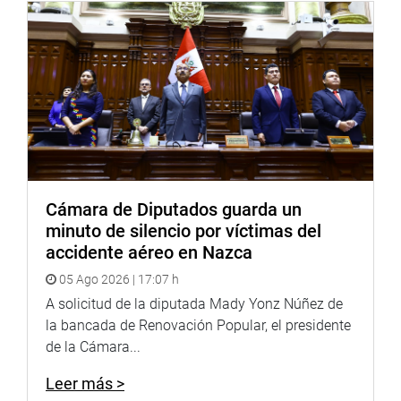
Cámara de Diputados guarda un
minuto de silencio por víctimas del
accidente aéreo en Nazca
05 Ago 2026 | 17:07 h
El legislador Manuel Aguilar Zamora, por su lado, visitó la
A solicitud de la diputada Mady Yonz Núñez de
comunidad nativa Wayku en Lamas, en recordación de la
la bancada de Renovación Popular, el presidente
celebración del Día del Idioma Nativo.
de la Cámara...
En el lugar fue recibido por el apu, el alcalde y el gerente
Leer más >
de Desarrollo Social de la provincia, a quienes agradeció