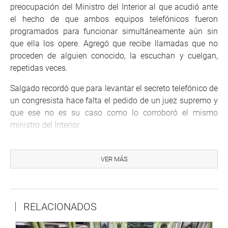
preocupación del Ministro del Interior al que acudió ante
el hecho de que ambos equipos telefónicos fueron
programados para funcionar simultáneamente aún sin
que ella los opere. Agregó que recibe llamadas que no
proceden de alguien conocido, la escuchan y cuelgan,
repetidas veces.
Salgado recordó que para levantar el secreto telefónico de
un congresista hace falta el pedido de un juez supremo y
que ese no es su caso como lo corroboró el mismo
ministro del Interior.
La legisladora pidió respeto a la intimidad de las
comunicaciones privadas y que estas no sean luego
VER MÁS
publicadas por los medios de comunicación. ‘No sé si el
IDL le entrega información al Fiscal o el Fiscal le entrega
la información al IDL’, comentó. (EP)
RELACIONADOS