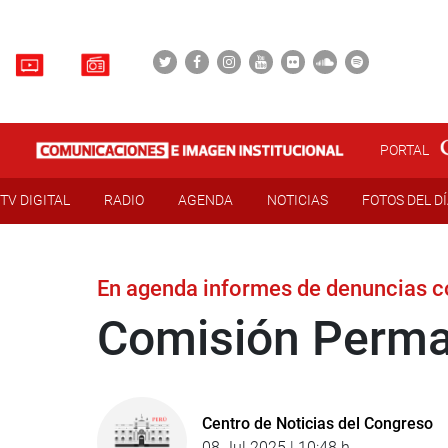
PORTAL
TV DIGITAL
RADIO
AGENDA
NOTICIAS
FOTOS DEL D
En agenda informes de denuncias c
Comisión Perman
Centro de Noticias del Congreso
08 Jul 2025 | 10:48 h