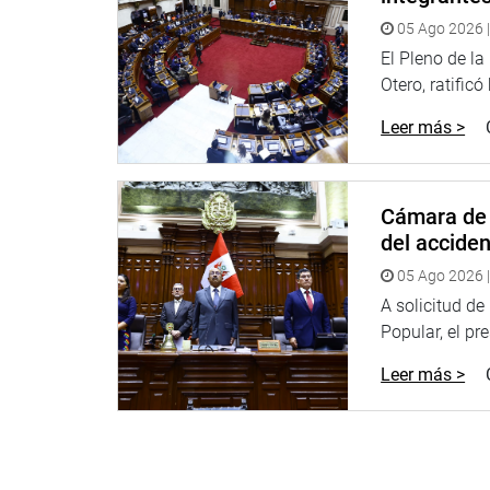
05 Ago 2026 |
El Pleno de l
Otero, ratificó
Leer más >
Cámara de 
del accide
05 Ago 2026 |
A solicitud d
Popular, el pr
Leer más >