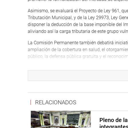
Asimismo, se evaluará el Proyecto de Ley 961, que
Tributación Municipal, y de la Ley 29973, Ley Gen
disponer la deducción de la base imponible del I
aliviando así la carga tributaria de este grupo vul
La Comisión Permanente también debatirá iniciativ
ampliación de la cobertura en salud, el otorgamien
público, la defensa pública gratuita y el reconocim
AGENDA DOCUMENTADA
OFICINA DE COMUNICACIONES E IMAGEN INSTI
RELACIONADOS
Pleno de l
integrante