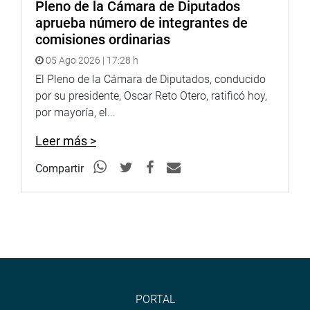
Pleno de la Cámara de Diputados
planificación urbana para que el crecimiento de las
aprueba número de integrantes de
ciudades sea de forma ordenada. Es decir, que se
comisiones ordinarias
determine dónde estarán ubicadas las viviendas, las
fábricas y los centros comerciales. (jon)
05 Ago 2026 | 17:28 h
El Pleno de la Cámara de Diputados, conducido
PRENSA-CONGRESO
por su presidente, Oscar Reto Otero, ratificó hoy,
por mayoría, el...
Leer más >
Compartir
PORTAL