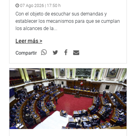
apoyaron la invitación al ministro de Vivienda, sino
07 Ago 2026 | 17:50 h
también la propuesta del vicepresidente del grupo de
Con el objeto de escuchar sus demandas y
trabajo de llevarse adelante el saneamiento físico legal de
establecer los mecanismos para que se cumplan
las viviendas. Miguel Román (AP) estimó que es
los alcances de la...
necesaria la titulación de la propiedad, la formalización
de los terrenos, declaración de fábrica e incentivar el
Leer más >
crecimiento de los programas de vivienda.
Compartir
También dijo que es necesario un nuevo catastro, el
fortalecimiento de COFOPRI, las demarcaciones de
distritos y provincias y otras medidas convenientes para
el desarrollo de las ciudades.
Marita Herrera (FP) señaló que es necesaria la presencia
del ministro de Vivienda para que se explique donde
están los tres mil millones de soles que no se gastó en
diferentes obras de infraestructura que no fueron
concretadas.
Carlos Bruce (PPK) consideró que necesaria una