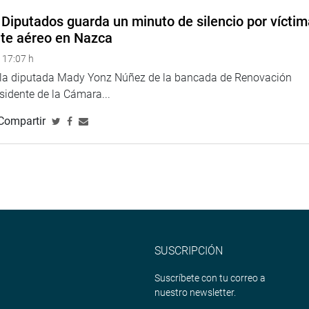
Diputados guarda un minuto de silencio por vícti
ina web y redes
nte aéreo en Nazca
ttps://www.facebook.com/congresodelarepublicadelperu?
 17:07 h
e la diputada Mady Yonz Núñez de la bancada de Renovación
esidente de la Cámara...
Compartir
SUSCRIPCIÓN
Suscríbete con tu correo a
nuestro newsletter.