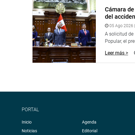
Cámara de 
Puede encontrar más información en nuestra pág
del accide
sociales.http://www.congreso.gob.pe/Facebook:
h
fref=ts
Twitter:
https://twitter.com/congresoperu
05 Ago 2026 |
A solicitud d
Facebook:
https://goo.gl/s5t7XN
Popular, el pr
Twitter:
https://goo.gl/iMywRR
Leer más >
YouTube:
https://goo.gl/VBXBNk
http://www4.congreso.gob.pe/heraldo/index.asp
fotografia.congreso.gob.pe
PORTAL
Inicio
Agenda
Noticias
Editorial