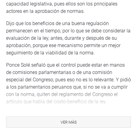
capacidad legislativa, pues ellos son los principales
actores en la aprobación de normas.
Dijo que los beneficios de una buena regulación
permanecen en el tiempo, por lo que se debe considerar la
evaluación de la ley, antes, durante y después de su
aprobación, porque ese mecanismo permite un mejor
seguimiento de la viabilidad de la norma.
Ponce Solé señaló que el control puede estar en manos
de comisiones parlamentarias o de una comisión
especial del Congreso, pues eso no es lo relevante. Y pidió
a los parlamentarios peruanos que, si no se va a cumplir
con la norma, quiten del reglamento del Congreso el
artículo que habla del costo-beneficio de la ley.
Por su parte, Alberto Castro Barriga, profesor de la
Universidad Católica, manifestó que la calidad de la
VER MÁS
normatividad es vital para la adecuada implementación
de políticas públicas y para brindar servicios públicos de