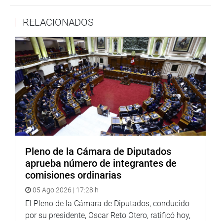
calidad a la población.
RELACIONADOS
La confianza es fuente de legitimidad, se garantiza la
seguridad jurídica y se fortalece el estado de derecho. En
conclusión, la calidad de las normas fortalece el sistema
democrático. Para ello es necesario aplicar principios
como la transparencia, la participación ciudadana, la
rendición de cuentas, la eficacia y el respeto al principio
de legalidad, indicó.
A su vez, Federico de Montalvo, profesor de la
Universidad Pontificia de Comillas (España), saludó la
decisión del Congreso peruano de establecer
Pleno de la Cámara de Diputados
mecanismos de control o de evaluación de las leyes,
aprueba número de integrantes de
aunque se mostró partidario de que ese control esté en
comisiones ordinarias
manos del Ejecutivo, pues es el órgano que ejerce la
05 Ago 2026 | 17:28 h
mayor iniciativa legislativa en el país.
El Pleno de la Cámara de Diputados, conducido
Indicó además que les toca a los ministerios evaluar las
por su presidente, Oscar Reto Otero, ratificó hoy,