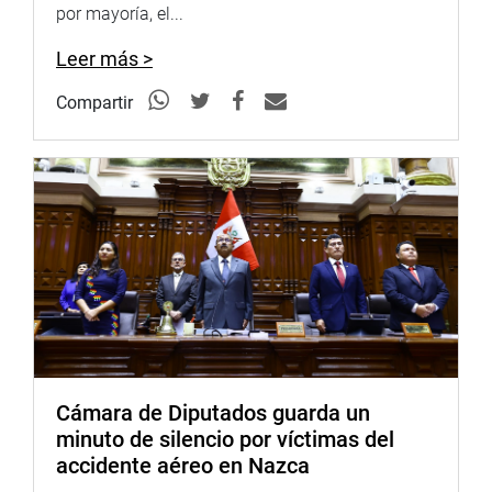
leyes que promueven, y a los jueces interpretar la
por mayoría, el...
aplicación de las normas aprobadas por el Parlamento. Y
dijo que ese control puede elevar a mejorar la calidad de
Leer más >
las leyes.
Compartir
PRENSA-CONGRESO*
Puede encontrar más información en nuestra página web
y redes sociales.
http://www.congreso.gob.pe/
Facebook:https://www.facebook.com/congresodelarepublica
fref=ts
<https://www.facebook.com/congresodelarepublicadelperu?
fref=ts>
Twitter:https://twitter.com/congresoperu<https://twitter.com
Cámara de Diputados guarda un
minuto de silencio por víctimas del
Youtube:http://www.youtube.com/congresoperu
accidente aéreo en Nazca
<http://www.youtube.com/congresoperu>