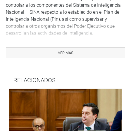
controlar a los componentes del Sistema de Inteligencia
Nacional – SINA respecto a lo establecido en el Plan de
Inteligencia Nacional (Pin), así como supervisar y
controlar a otros organismos del Poder Ejecutivo que
desarrollan las actividades de inteligencia.
El congresista José Cueto Aservi (RP), presidente de la
Comisión de Inteligencia, consideró necesario que la
VER MÁS
Dirección Nacional de Inteligencia (DINI), supervise y
controle, en el ámbito de su competencia, las actividades
de inteligencia que realizan diferentes organismos del
RELACIONADOS
Poder Ejecutivo que no son parte del SINA.