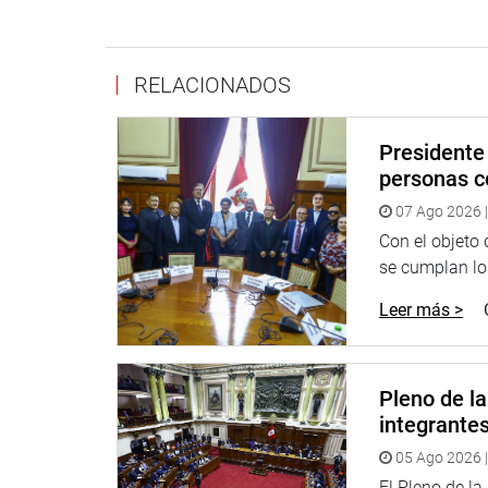
RELACIONADOS
Presidente 
personas c
07 Ago 2026 |
Con el objeto
se cumplan los
Leer más >
Pleno de l
integrante
05 Ago 2026 |
El Pleno de l