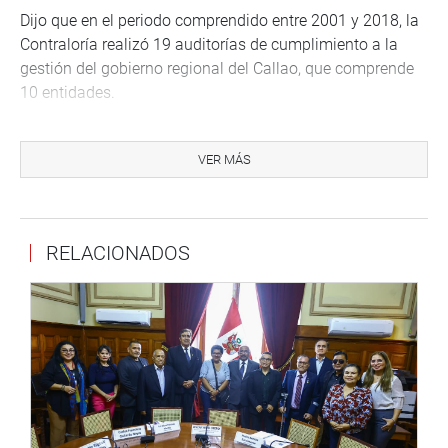
Dijo que en el periodo comprendido entre 2001 y 2018, la
Contraloría realizó 19 auditorías de cumplimiento a la
gestión del gobierno regional del Callao, que comprende
10 entidades.
Precisó que de ellas, el gobierno regional ha sido el más
intervenido, de cuya investigación se elaboraron 185
VER MÁS
carpetas de control enviados a la fiscalía
correspondiente.
Dijo que en ese periodo se han encontrado 4129
RELACIONADOS
responsabilidades de tipo administrativo, civil y penal.
Mendoza Pariona indicó que se detectó mayor
responsabilidad de los funcionarios del gobierno regional
y del hospital Daniel Alcides Carrión.
No asistió a esta sesión, el coordinador regional de la
Procuraduría Pública Anticorrupción Descentralizada del
Callao, Engie Juan Herrera Yactayo, quien pidió