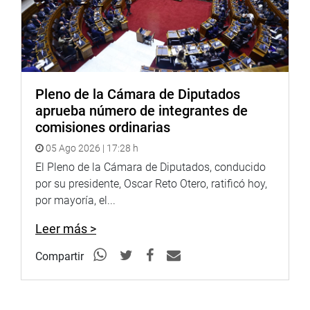
Portal:
http://www.congreso.gob.pe/
Facebook:
https://goo.gl/s5t7XN
Twitter:
https://goo.gl/iMywRR
YouTube:
https://goo.gl/VBXBNk
Pleno de la Cámara de Diputados
aprueba número de integrantes de
Radio:
goo.gl/hMwTg1
comisiones ordinarias
fotografia.congreso.gob.pe
05 Ago 2026 | 17:28 h
El Pleno de la Cámara de Diputados, conducido
por su presidente, Oscar Reto Otero, ratificó hoy,
por mayoría, el...
Leer más >
Compartir