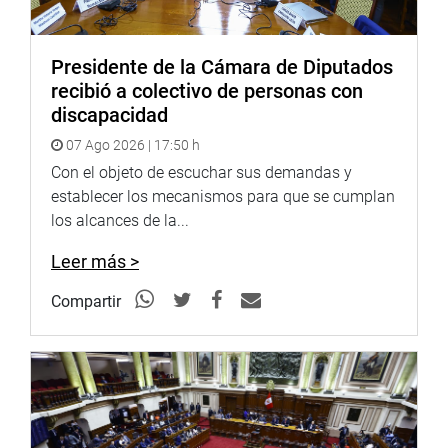
reprogramar su asistencia ante el trabajo recargado en su
despacho.
Presidente de la Cámara de Diputados
recibió a colectivo de personas con
discapacidad
07 Ago 2026 | 17:50 h
Con el objeto de escuchar sus demandas y
establecer los mecanismos para que se cumplan
CENTRO DE NOTICIAS
los alcances de la...
PRENSA-CONGRESO 20-6-18
Leer más >
Compartir
Puede encontrar más información en nuestra página web
y redes sociales.
Heraldo
:
goo.gl/Ty5Tto