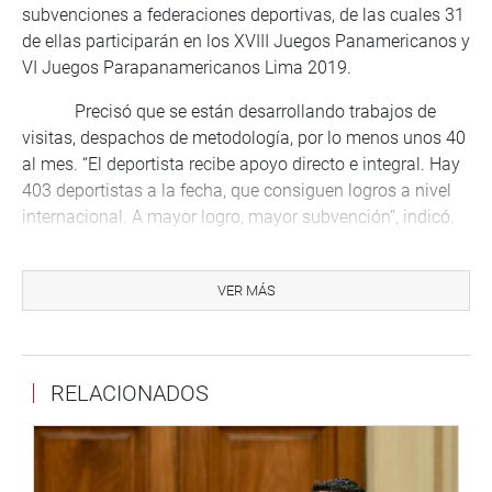
subvenciones a federaciones deportivas, de las cuales 31
de ellas participarán en los XVIII Juegos Panamericanos y
VI Juegos Parapanamericanos Lima 2019.
Precisó que se están desarrollando trabajos de
visitas, despachos de metodología, por lo menos unos 40
al mes. “El deportista recibe apoyo directo e integral. Hay
403 deportistas a la fecha, que consiguen logros a nivel
internacional. A mayor logro, mayor subvención”, indicó.
Señaló que en el 2018 se gastó en apoyo al
deportista 12 millones de soles y para este 2019 se
VER MÁS
espera invertir 17 millones y medio de soles. “El nivel uno
va desde los 1,000 soles y puede llegar a los 5100,
dependiendo el logro del deportista”, agregó.
RELACIONADOS
Explicó que recibirán el apoyo unos 242 de los 700
deportistas que van a participar en los juegos
panamericanos”.