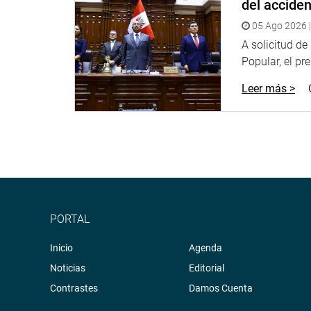
del accide
05 Ago 2026 |
A solicitud d
Popular, el pr
Leer más >
PORTAL
Inicio
Agenda
Noticias
Editorial
Contrastes
Damos Cuenta