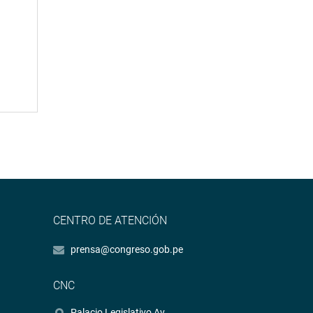
CENTRO DE ATENCIÓN
prensa@congreso.gob.pe
CNC
Palacio Legislativo Av.