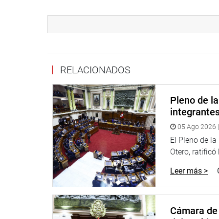
Enseguida transmitiremos la ampliación de esta n
http://www.congreso.gob.pe/
RELACIONADOS
Facebook:
https://www.facebook.com/congresop
Twitter:
https://twitter.com/congresoperu
Pleno de l
Youtube:
http://www.youtube.com/congresoperu
integrante
05 Ago 2026 |
Soundcloud:
https://soundcloud.com/radiocongr
El Pleno de l
Otero, ratificó
Leer más >
Cámara de 