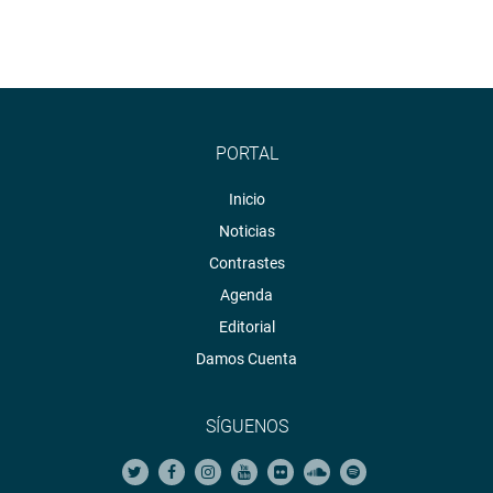
Titicaca y la laguna Lagunillas. En esta última se anunció
el repoblamiento del Carachi, con cerca de 20 000
alevinos.
OFICINA DE COMUNICACIONES
PORTAL
Inicio
Noticias
Contrastes
Agenda
Editorial
Damos Cuenta
SÍGUENOS