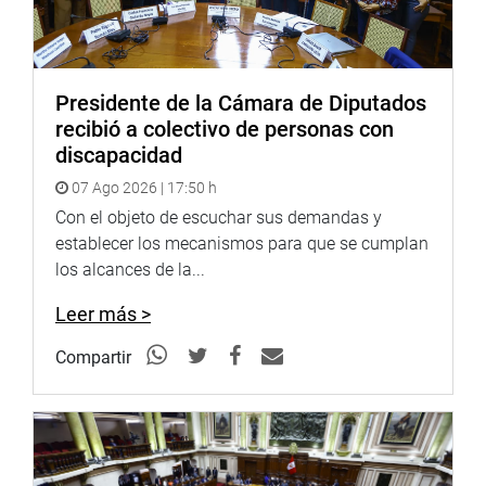
en La Libertad, sostuvo una reunión con los
representantes de la Asociación Nacional de Directivos de
Instituciones Educativas Públicas del Perú – ANDIEP, que
agrupa a los directores de colegios públicos de la región.
Presidente de la Cámara de Diputados
A partir de este diálogo se pudo abordar la problemática
recibió a colectivo de personas con
que comparten los directores, así como su posición sobre
discapacidad
la modificación del artículo 33 de la Ley 29944 que se
07 Ago 2026 | 17:50 h
encuentra próxima a ser debatida en el Congreso de la
República.
Con el objeto de escuchar sus demandas y
establecer los mecanismos para que se cumplan
los alcances de la...
Leer más >
Compartir