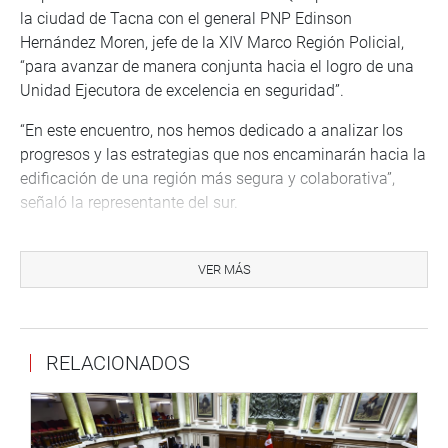
la ciudad de Tacna con el general PNP Edinson
Hernández Moren, jefe de la XIV Marco Región Policial,
“para avanzar de manera conjunta hacia el logro de una
Unidad Ejecutora de excelencia en seguridad”.
“En este encuentro, nos hemos dedicado a analizar los
progresos y las estrategias que nos encaminarán hacia la
edificación de una región más segura y colaborativa”,
señaló la representante del sur.
CAJAMARCA
En la sede del gobierno regional de Cajamarca se llevó a
VER MÁS
cabo una mesa de trabajo entre el congresista Hamlet
Echevarría Rodríguez, el gobernador Roger Guevara
Rodríguez, su equipo técnico y congresistas de la región,
RELACIONADOS
para tratar los temas de Infraestructura hospitalaria e
infraestructura vital.
“En esta reunión se busca trabajar una «Agenda