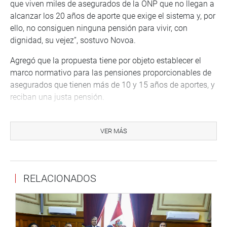
que viven miles de asegurados de la ONP que no llegan a
alcanzar los 20 años de aporte que exige el sistema y, por
ello, no consiguen ninguna pensión para vivir, con
dignidad, su vejez”, sostuvo Novoa.
Agregó que la propuesta tiene por objeto establecer el
marco normativo para las pensiones proporcionables de
asegurados que tienen más de 10 y 15 años de aportes, y
reciban una justa pensión.
“Es una justa lucha de miles de personas (…) No es justo
que se les descuente su sueldos y no tengan derecho a
VER MÁS
nada”, dijo Novoa Cruzado.
Seguidamente, el presidente de la Comisión de Trabajo y
Seguridad Social, Daniel Oseda (Frepap), precisó que su
RELACIONADOS
grupo de trabajo también ha elaborado un dictamen
sobre este tema, que acumula ocho iniciativas
legislativas, con el fin de establecer un marco normativo
de pensiones proporcionales.