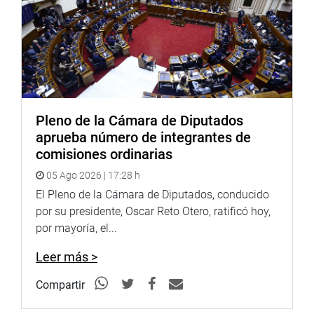
dinero del Estado.
Informó que la construcción del Gasoducto del Sur
fue el más caro de los realizados en el país y superó los
ocho mil millones de soles.
PRENSA CONGRESO
Pleno de la Cámara de Diputados
aprueba número de integrantes de
comisiones ordinarias
05 Ago 2026 | 17:28 h
El Pleno de la Cámara de Diputados, conducido
por su presidente, Oscar Reto Otero, ratificó hoy,
por mayoría, el...
Leer más >
Compartir