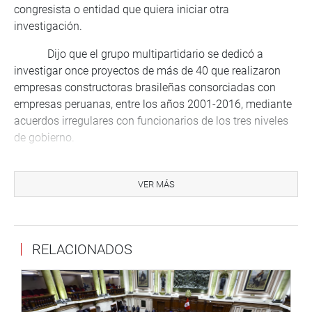
congresista o entidad que quiera iniciar otra
investigación.
Dijo que el grupo multipartidario se dedicó a
investigar once proyectos de más de 40 que realizaron
empresas constructoras brasileñas consorciadas con
empresas peruanas, entre los años 2001-2016, mediante
acuerdos irregulares con funcionarios de los tres niveles
de gobierno.
La legisladora sostuvo que esta es una de las
investigaciones más grandes y complejas que ha
VER MÁS
realizado el Congreso. Puso como ejemplo, que solo la
empresa brasileña Odebrecht movió en diez años más de
15 mil millones de dólares a trabvés del Banco de Crédito.
RELACIONADOS
Otro ejemplo de este accionar fue el caso del
hospital ‘Antonio Lorena’ en el Cusco. Allí se acordó
cambiar el contrato otorgando adelantos de pago por
obras, es decir las empresas brasileñas trabajaban con el