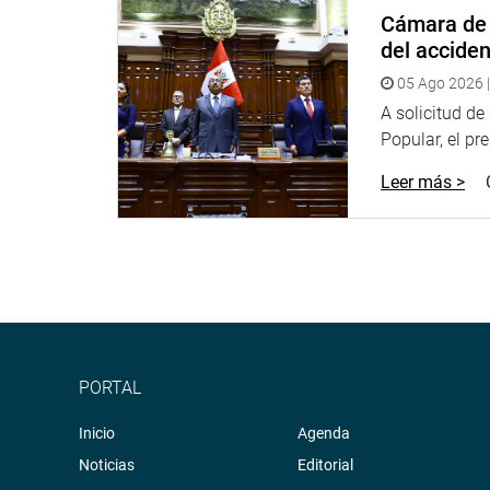
Cámara de 
del accide
05 Ago 2026 |
A solicitud d
Popular, el pr
Leer más >
PORTAL
Inicio
Agenda
Noticias
Editorial