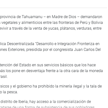
pari, provincia de Tahuamanu – en Madre de Dios – demandaron
vegetales y alimenticios entre las fronteras de Perú y Bolivia
vivir a través de la venta de yucas, plátanos, verduras, entre
ica Descentralizada “Desarrollo e Integración Fronteriza en
nes Exteriores, presidida por el congresista Juan Carlos Del
tención del Estado en sus servicios básicos que los hace
s los pone en desventaja frente a la otra cara de la moneda
asil.
icos y el gobierno ha prohibido la minería ilegal y la tala de
o la pesca.
istrito de Iberia, hay acceso a la comercialización de
 tratarse de una forma de subsistencia de sus pobladores,