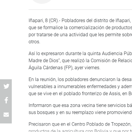
Iñapari, 8 (CR).- Pobladores del distrito de Iña
que se formalice la comercialización de productos 
por tratarse de una actividad que les permite sobre
otros.
Así lo expresaron durante la quinta Audiencia Públ
Madre de Dios”, que realizó la Comisión de Relacio
Águila Cárdenas (FP), ayer viernes.
En la reunión, los pobladores denunciaron la desa
vulnerables a innumerables enfermedades y ademá
que se vive en el poblado fronterizo de Assis, en Br
Informaron que esa zona vecina tiene servicios bás
sus bosques y en su reemplazo viene promoviend
Precisaron que en el Centro Poblado de Tropezón, d
productos de la agricultura con Bolivia y que por