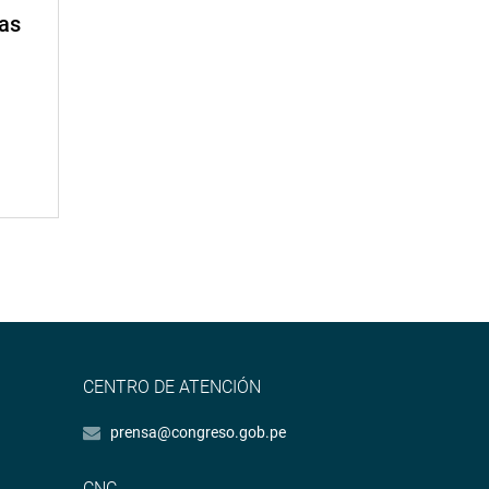
mas
CENTRO DE ATENCIÓN
prensa@congreso.gob.pe
CNC