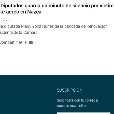
Diputados guarda un minuto de silencio por vícti
nte aéreo en Nazca
 17:07 h
e la diputada Mady Yonz Núñez de la bancada de Renovación
esidente de la Cámara...
Compartir
SUSCRIPCIÓN
Suscríbete con tu correo a
nuestro newsletter.