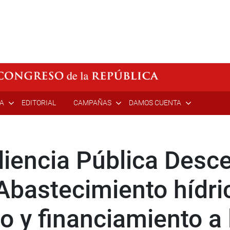
ÍA
EDITORIAL
CAMPAÑAS
DAMOS CUENTA
udiencia Pública Desc
Abastecimiento hídric
io y financiamiento 