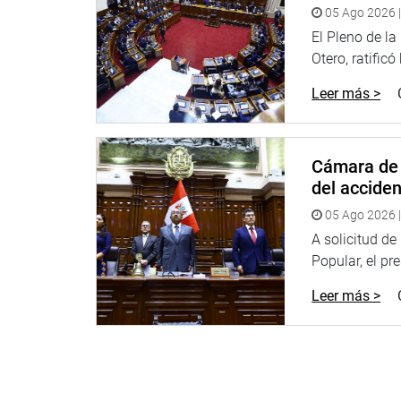
05 Ago 2026 |
El Pleno de l
Otero, ratificó
Leer más >
Cámara de 
del accide
05 Ago 2026 |
A solicitud d
Popular, el pr
Leer más >