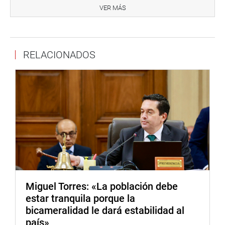
VER MÁS
Puede encontrar más información en nuestra página web
y redes sociales.
RELACIONADOS
http://www.congreso.gob.pe/
Facebook:
https://www.facebook.com/congresoperu
Twitter:
https://twitter.com/congresoperu
Youtube:
http://www.youtube.com/congresoperu
Soundcloud:
https://soundcloud.com/radiocongreso
Miguel Torres: «La población debe
estar tranquila porque la
bicameralidad le dará estabilidad al
país»