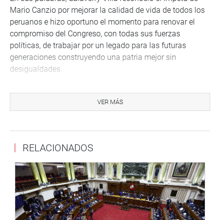
Mario Canzio por mejorar la calidad de vida de todos los
peruanos e hizo oportuno el momento para renovar el
compromiso del Congreso, con todas sus fuerzas
políticas, de trabajar por un legado para las futuras
generaciones construyendo una patria mejor sin
desigualdades.
“Este momento nos debe llevar a la reflexión de para qué
estamos aquí y qué es lo que queremos dejar a las
VER MÁS
futuras generaciones. Vamos a salir adelante y vamos a
sacar adelante la importante reforma que el país necesita
y te lo vamos a dedicar a ti Mario como homenaje a tu
RELACIONADOS
servicio a la patria”, dijo el presidente del Congreso.
Salaverry Villa sostuvo que el Congreso de la República
ha hecho un alto en sus labores para unirse al homenaje
póstumo del fallecido legislador y expresó sus más
sentidas condolencias a la familia por la partida de un
compañero y amigo. “Estamos aquí todos los