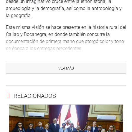
desde un imaginativo cruce entre la etnohistoria, la
arqueología y la demografía, así como la antropología y
la geografía.
Esta misma visión se hace presente en la historia rural del
Callao y Bocanegra, en donde también concurre la
documentación de primera mano que otorgó color y tono
de época a las entregas precedentes.
El tomo V despliega estudios de caso —con gran
protagonismo de los conflictivos cambios de propiedad—,
VER MÁS
descripciones de costumbres y apuntes sobre la
idiosincrasia que se basan, todos, en una manipulación
escénica de los archivos. En ese aspecto, deben
RELACIONADOS
destacarse las fotografías de la época que recogen
ambos tomos.
FONDO EDITORIAL