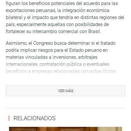
figuran los beneficios potenciales del acuerdo para las
exportaciones peruanas, la integración económica
bilateral y el impacto que tendría en distintas regiones del
país, especialmente aquellas con posibilidades de
fortalecer su intercambio comercial con Brasil.
Asimismo, el Congreso busca determinar si el tratado
podría implicar riesgos para el Estado peruano en
materias vinculadas a inversiones, arbitrajes
internacionales, contratación pública o eventuales
beneficios a empresas relacionadas con actos ilícitos.
El cuestionario también solicita información sobre la
existencia de informes técnicos o jurídicos que sustenten
VER MÁS
la paralización del proceso, así como las acciones que
adoptará el Ejecutivo para definir si el acuerdo será
finalmente aprobado, renegociado o archivado.
RELACIONADOS