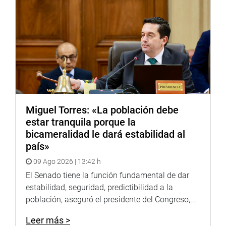
Congresista Eduardo Salhuana sustenta moción
Miguel Torres: «La población debe
Durante la sustentación de la moción, el congresista
estar tranquila porque la
Eduardo Salhuana Cavides (bancada APP), uno de sus
bicameralidad le dará estabilidad al
principales impulsores, recordó que el Perú y Brasil
país»
negociaron este acuerdo entre los años 2014 y 2016, en el
09 Ago 2026 | 13:42 h
marco de una relación bilateral de más de 200 años.
El Senado tiene la función fundamental de dar
“Brasil ha cumplido con todo el procedimiento
estabilidad, seguridad, predictibilidad a la
constitucional y remitió los expedientes al Perú para su
población, aseguró el presidente del Congreso,...
correspondiente ratificación por el Congreso de la
Leer más >
República. Sin embargo, desde esa fecha, los distintos