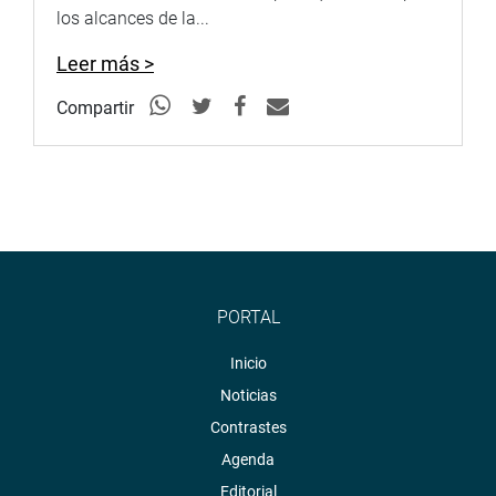
los alcances de la...
afirmó.
Leer más >
Por su parte, el congresista Edwin Martínez Talavera
(bancada AP) expresó su respaldo a la llegada de
Compartir
inversión extranjera, aunque advirtió sobre la necesidad
de fortalecer los controles frente a actos de corrupción.
“Estamos de acuerdo con la inversión, pero tiene que venir
limpiamente. No podemos abrirle las puertas a empresas
vinculadas a corrupción que terminen perjudicando al
país”, manifestó.
OFICINA DE COMUNICACIONES E IMAGEN
PORTAL
INSTITUCIONAL
Inicio
Noticias
Contrastes
Agenda
Editorial