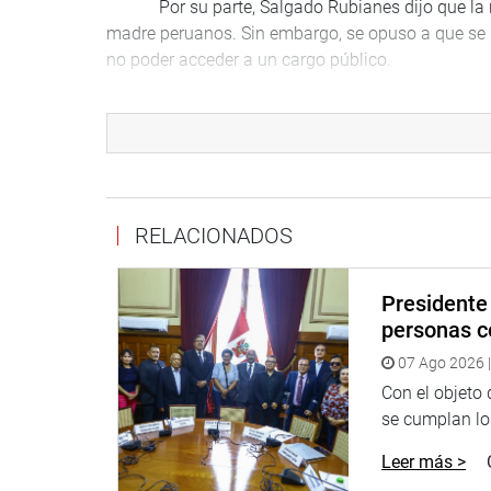
Por su parte, Salgado Rubianes dijo que la refo
madre peruanos. Sin embargo, se opuso a que se
no poder acceder a un cargo público.
La autora del proyecto sostuvo que se trata de
décadas de los 70 y 80, y años después, en búsq
y huyendo del terrorismo. Se estima, según el INE
inscritos.
En respaldo a la propuesta se expresaron los c
RELACIONADOS
tema de justicia poner a todos los peruanos en sit
Gilmer Violeta: afirmó que no había criterio para 
Presidente 
de identidad nacional.
personas c
En el mismo sentido se pronunció Alberto De B
07 Ago 2026 |
trata de un sentido de pertenencia e identidad te
Con el objeto
Saavedra, Wilbert Rozas, Javier Velásquez Quesqu
se cumplan los
Tania Pariona.
Leer más >
Pero se expresaron en contra los congresistas