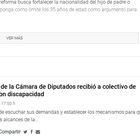
rma busca fortalecer la nacionalidad del hijo de padre o
 ponga como límite los 35 años de edad como argumento para
 hacer justicia con miles de ciudadanos que migraron en las
ueda de mejores condiciones de vida y por razones económicas
VER MÁS
I, que hay en el extranjero 2 millones 800 mil peruanos
ongresistas Lourdes Alcorta, Eloy Narváez (dijo que era un
uación de igualdad), Juan Sheput, del partido oficialista;
establecer el límite de los 35 años y que se trataba de un tema
de la Cámara de Diputados recibió a colectivo de
on discapacidad
elaunde. Expresó que no debe importar la edad porque se
 17:50 h
ner la nacionalidad peruana. Luego opinaron a favor Esther
 de escuchar sus demandas y establecer los mecanismos para 
én (estuvo de acuerdo en que no se ponga límite de edad) y
 alcances de la...
Compartir
 de Acción Popular Yonhy Lescano y Víctor García Belaunde.