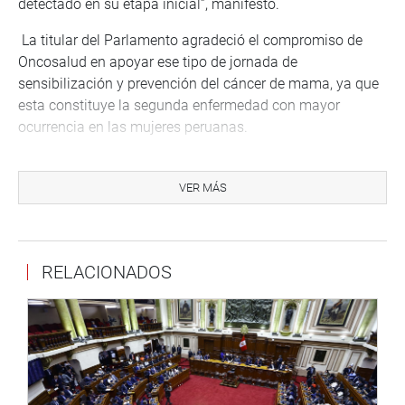
detectado en su etapa inicial”, manifestó.
La titular del Parlamento agradeció el compromiso de
Oncosalud en apoyar ese tipo de jornada de
sensibilización y prevención del cáncer de mama, ya que
esta constituye la segunda enfermedad con mayor
ocurrencia en las mujeres peruanas.
“Cada año se dan cuatro mil nuevos casos. Son cifras que
tenemos que reducir drásticamente y en eso estamos
VER MÁS
comprometidas las instituciones públicas y privadas”,
indicó.
Salgado también recomendó tomar en cuenta los factores
RELACIONADOS
de riesgo del cáncer como el sobrepeso, llevar una vida
sedentaria o familiares cercanos que padecieron ese mal.
Por su parte, el gerente de Oncosalud, Juan Carlos
Rodríguez Solier, saludó el compromiso del Parlamento
Nacional para realizar una campaña de prevención y