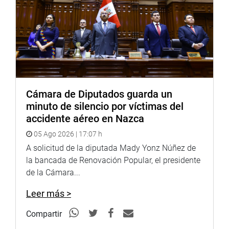
La unidad móvil está equipada con un mamógrafo de
última generación y será operado por personal
especializado de salud.
PRENSA-CONGRESO
Cámara de Diputados guarda un
minuto de silencio por víctimas del
accidente aéreo en Nazca
05 Ago 2026 | 17:07 h
A solicitud de la diputada Mady Yonz Núñez de
la bancada de Renovación Popular, el presidente
de la Cámara...
Leer más >
Compartir