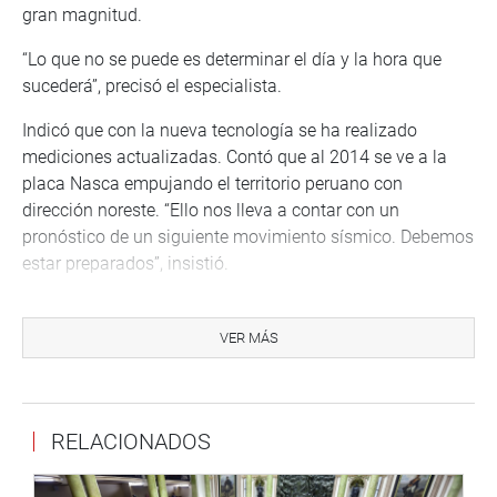
gran magnitud.
“Lo que no se puede es determinar el día y la hora que
sucederá”, precisó el especialista.
Indicó que con la nueva tecnología se ha realizado
mediciones actualizadas. Contó que al 2014 se ve a la
placa Nasca empujando el territorio peruano con
dirección noreste. “Ello nos lleva a contar con un
pronóstico de un siguiente movimiento sísmico. Debemos
estar preparados”, insistió.
“La máxima magnitud va a generar niveles de aceleración
que afectarán las estructuras en edificios, puentes y
VER MÁS
reservorios. La probabilidad de ocurrencia de un sismo en
Lima es muy alta. Vivimos un proceso de deformación
que es imparable, tendremos un sismo de 8.8 grados”,
RELACIONADOS
ratificó el director científico del IGP.
Por su parte, Max Arturo Carbajal Navarro, director