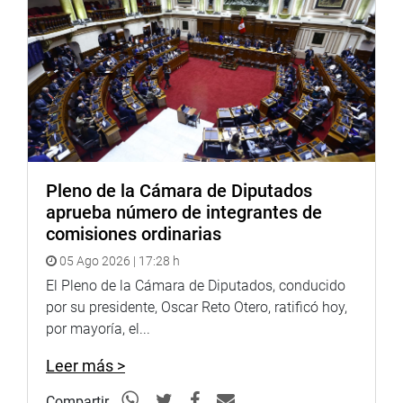
general de Políticas y Regulación en Construcción y
Saneamiento del Ministerio de Vivienda, Construcción y
Saneamiento, explicó detalles respecto al abastecimiento
de agua potable y saneamiento ante la eventualidad de
un sismo de gran intensidad en territorio nacional,
específicamente en la capital.
Sostuvo que trabajan un protocolo de restablecimiento
del servicio en el caso de suscitarse un evento,
Pleno de la Cámara de Diputados
dependiendo del impacto que se genere. “Hay una alta
aprueba número de integrantes de
probabilidad que en caso de un sismo de magnitud no
comisiones ordinarias
puedan trasladarse los camiones cisterna de agua,
05 Ago 2026 | 17:28 h
utilizándose las fuentes subterráneas de agua”.
El Pleno de la Cámara de Diputados, conducido
Agregó que Sedapal cuenta con 400 pozos y se espera
por su presidente, Oscar Reto Otero, ratificó hoy,
que al menos unos 100 estén operativos en la capital.
por mayoría, el...
El legislador Raúl Doroteo Carbajo hizo un llamado a las
Leer más >
diferentes instituciones que tienen que tomar cartas en el
asunto de la prevención y seguridad ante el inminente
Compartir