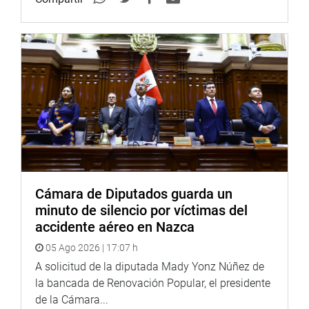
sismo. “Cada uno desde donde se encuentren: en
hospitales, centros educativos, cárceles, iglesias y otros.
Estaremos atentos y propiciaremos acciones de control al
respecto”, dijo.
OFICINA DE COMUNICACIONES E IMAGEN
INSTITUCIONAL
Cámara de Diputados guarda un
minuto de silencio por víctimas del
accidente aéreo en Nazca
05 Ago 2026 | 17:07 h
A solicitud de la diputada Mady Yonz Núñez de
la bancada de Renovación Popular, el presidente
de la Cámara...