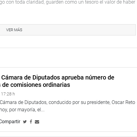
 digo con toda claridad, guarden como un tesoro el valor de haber
VER MÁS
uienes poseen la responsabilidad política, no olvidar ni
n. “No es un juego de mayorías ni minorías”.
articiparon el Presidente del Congreso de la República, Luis
FP), Marco Miyashiro (FP) y Pedro Olaechea (PPK), así como el
a Cámara de Diputados aprueba número de
co Tudela, y altos mandos militares y policiales, efectivos del
s de comisiones ordinarias
nal (GEIN), entre otras personas. (WHS)
 17:28 h
a Cámara de Diputados, conducido por su presidente, Oscar Reto
 hoy, por mayoría, el...
Compartir