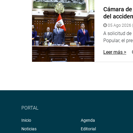
Cámara de 
del accide
05 Ago 2026 |
A solicitud d
Popular, el pr
Leer más >
PORTAL
Inicio
Agenda
Noticias
Editorial