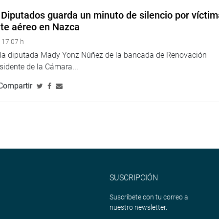
Diputados guarda un minuto de silencio por vícti
nte aéreo en Nazca
 17:07 h
e la diputada Mady Yonz Núñez de la bancada de Renovación
esidente de la Cámara...
Compartir
SUSCRIPCIÓN
Suscríbete con tu correo a
nuestro newsletter.