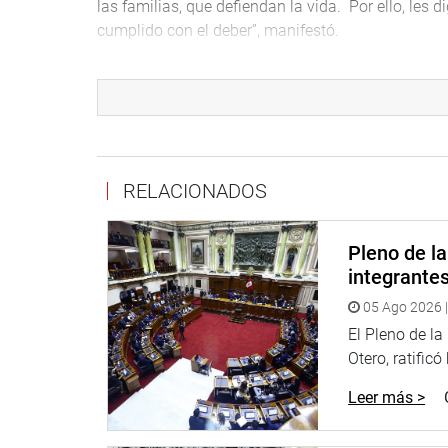
las familias, que defiendan la vida. Por ello, les
cumplido con el deber”, manifestó.
El cardenal Juan Luis Cipriani también recordó a q
subestimar la dimensión moral de la representació
RELACIONADOS
Durante la misa celebrada en la Catedral de Lima p
Galarreta Velarde, los congresistas Luz Salgado (
Pleno de l
Alm. Luis Giampietri Rojas, el ex Canciller Francis
integrante
Grupo Especial de Inteligencia de la Policía Nacio
05 Ago 2026 |
El Pleno de l
Otero, ratificó
PRENSA-CONGRESO
Leer más >