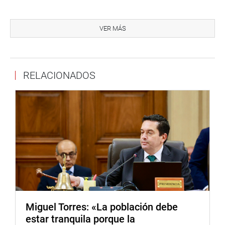
“En los cuatro parlamentos a los que he pertenecido solo
he encontrado a uno o dos parlamentarios que se
VER MÁS
preocupan por aspectos medulares. Evitar esta situación
que se cree que no puede llegar a pasar en nuestro país y
menos en los del primer mundo como el Reino Unido, que
RELACIONADOS
nos acompaña y colabora con esta situación, es estar de
espaldas a la problemática. Este evento es para no
olvidar los temas que realmente debería importarnos”,
finalizó.
En la mesa también estuvieron presentes Pedro Córdova,
miembro del consejo directivo de CHS Alternativo y Kate
Harrison, embajadora del Reino Unido. (MCGH)
CENTRO DE NOTICIAS
Miguel Torres: «La población debe
PRENSA-CONGRESO 31-5-18
estar tranquila porque la