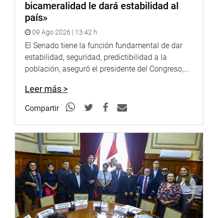
Puede encontrar más información en nuestra página web
bicameralidad le dará estabilidad al
y redes sociales.
país»
09 Ago 2026 | 13:42 h
Heraldo: goo.gl/Ty5Tto
Portal:
El Senado tiene la función fundamental de dar
http://www.congreso.gob.pe/
Facebook:
estabilidad, seguridad, predictibilidad a la
https://goo.gl/s5t7XN
Twitter:
población, aseguró el presidente del Congreso,...
https://goo.gl/iMywRR
YouTube:
https://goo.gl/VBXBNk
Leer más >
Radio: goo.gl/hMwTg1
fotografia.congreso.gob.pe
Compartir