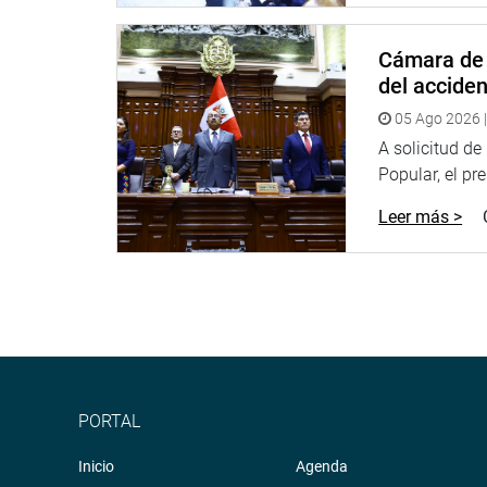
irresponsabilidad traer una serie de argume
observaciones de Morales. (JCHOY)
Cámara de 
del accide
05 Ago 2026 |
CENTRO DE NOTICIAS
A solicitud d
Popular, el pr
PRENSA-CONGRESO 07-11-2018
Leer más >
Puede encontrar más información en nuestra pág
Heraldo
:
goo.gl/Ty5Tto
Portal:
http://www.congreso.gob.pe/
PORTAL
Facebook:
https://goo.gl/s5t7XN
Inicio
Agenda
Twitter:
https://goo.gl/iMywRR