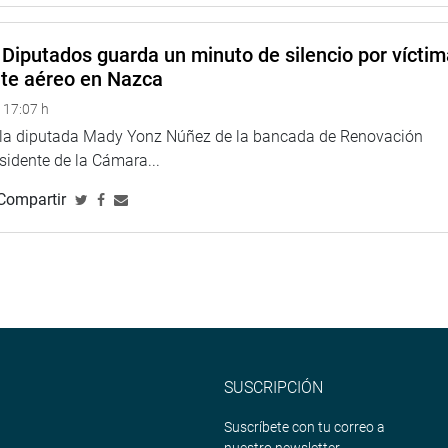
ntos para acusar a Alan García”, dijo en respuesta a las
Diputados guarda un minuto de silencio por vícti
nte aéreo en Nazca
 17:07 h
e la diputada Mady Yonz Núñez de la bancada de Renovación
esidente de la Cámara...
Compartir
ina web y redes sociales.
SUSCRIPCIÓN
Suscríbete con tu correo a