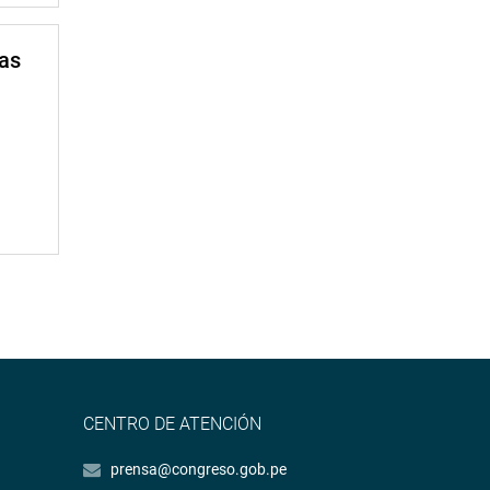
mas
CENTRO DE ATENCIÓN
prensa@congreso.gob.pe