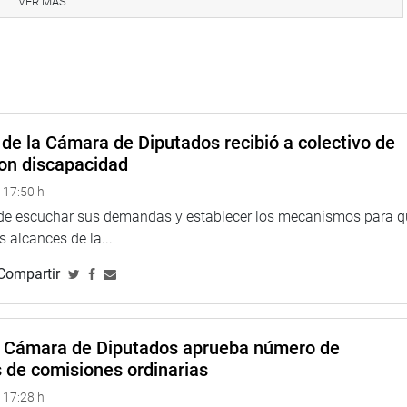
VER MÁS
oticia.
de la Cámara de Diputados recibió a colectivo de
on discapacidad
 17:50 h
larepublicadelperu?fref=ts
 de escuchar sus demandas y establecer los mecanismos para 
cadelperu?fref=ts
>
 alcances de la...
//twitter.com/congresoperu
>
Compartir
a Cámara de Diputados aprueba número de
s de comisiones ordinarias
 17:28 h