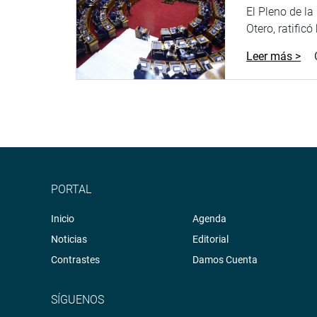
Soundcloud:
https://soundcloud.com/radiocongr
El Pleno de l
Otero, ratificó
<
https://soundcloud.com/radiocongreso
>
Leer más >
PORTAL
Inicio
Agenda
Noticias
Editorial
Contrastes
Damos Cuenta
SÍGUENOS