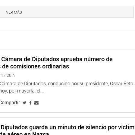
VER MÁS
a Cámara de Diputados aprueba número de
ina web y redes sociales.
s de comisiones ordinarias
 17:28 h
a Cámara de Diputados, conducido por su presidente, Oscar Reto
 hoy, por mayoría, el...
Compartir
Diputados guarda un minuto de silencio por vícti
nte aéreo en Nazca