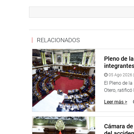
CENTRO DE NOTICIAS
RELACIONADOS
PRENSA-CONGRESO 10-10-2018
Pleno de l
Puede encontrar más información en nuestra pág
integrante
05 Ago 2026 |
El Pleno de l
Heraldo
:
goo.gl/Ty5Tto
Otero, ratificó
Portal:
http://www.congreso.gob.pe/
Leer más >
Facebook:
https://goo.gl/s5t7XN
Twitter:
https://goo.gl/iMywRR
Cámara de 
YouTube:
https://goo.gl/VBXBNk
del accide