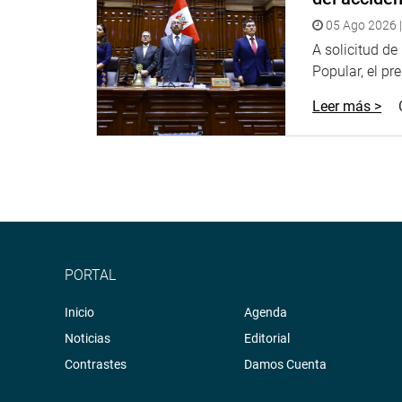
Radio:
goo.gl/hMwTg1
05 Ago 2026 |
fotografia.congreso.gob.pe
A solicitud d
Popular, el pr
Leer más >
PORTAL
Inicio
Agenda
Noticias
Editorial
Contrastes
Damos Cuenta